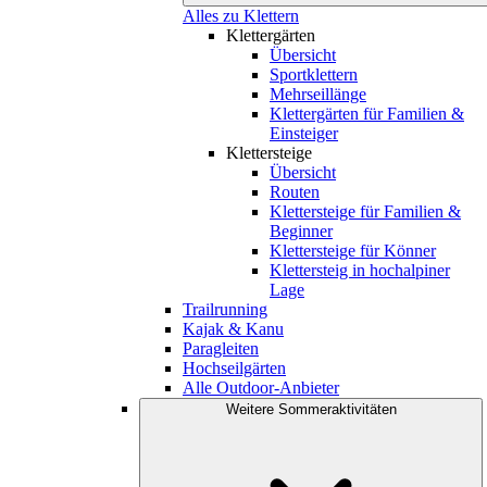
Alles zu Klettern
Klettergärten
Übersicht
Sportklettern
Mehrseillänge
Klettergärten für Familien &
Einsteiger
Klettersteige
Übersicht
Routen
Klettersteige für Familien &
Beginner
Klettersteige für Könner
Klettersteig in hochalpiner
Lage
Trailrunning
Kajak & Kanu
Paragleiten
Hochseilgärten
Alle Outdoor-Anbieter
Weitere Sommeraktivitäten