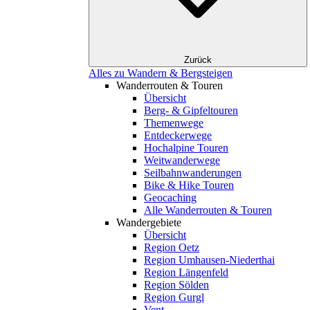
Zurück
Alles zu Wandern & Bergsteigen
Wanderrouten & Touren
Übersicht
Berg- & Gipfeltouren
Themenwege
Entdeckerwege
Hochalpine Touren
Weitwanderwege
Seilbahnwanderungen
Bike & Hike Touren
Geocaching
Alle Wanderrouten & Touren
Wandergebiete
Übersicht
Region Oetz
Region Umhausen-Niederthai
Region Längenfeld
Region Sölden
Region Gurgl
Vent