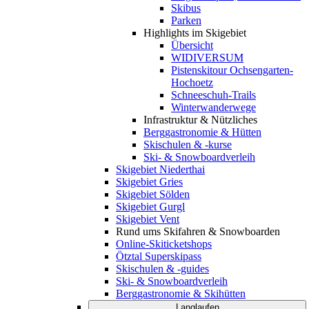
Skibus
Parken
Highlights im Skigebiet
Übersicht
WIDIVERSUM
Pistenskitour Ochsengarten-
Hochoetz
Schneeschuh-Trails
Winterwanderwege
Infrastruktur & Nützliches
Berggastronomie & Hütten
Skischulen & -kurse
Ski- & Snowboardverleih
Skigebiet Niederthai
Skigebiet Gries
Skigebiet Sölden
Skigebiet Gurgl
Skigebiet Vent
Rund ums Skifahren & Snowboarden
Online-Skiticketshops
Ötztal Superskipass
Skischulen & -guides
Ski- & Snowboardverleih
Berggastronomie & Skihütten
Langlaufen