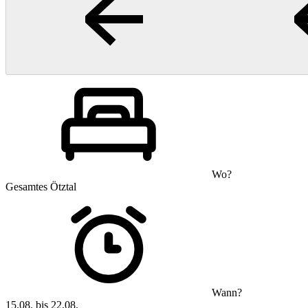
Wo?
Gesamtes Ötztal
Wann?
15.08. bis 22.08.