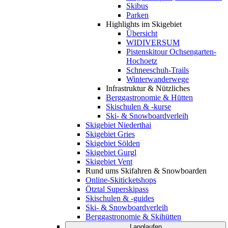
Skibus
Parken
Highlights im Skigebiet
Übersicht
WIDIVERSUM
Pistenskitour Ochsengarten-
Hochoetz
Schneeschuh-Trails
Winterwanderwege
Infrastruktur & Nützliches
Berggastronomie & Hütten
Skischulen & -kurse
Ski- & Snowboardverleih
Skigebiet Niederthai
Skigebiet Gries
Skigebiet Sölden
Skigebiet Gurgl
Skigebiet Vent
Rund ums Skifahren & Snowboarden
Online-Skiticketshops
Ötztal Superskipass
Skischulen & -guides
Ski- & Snowboardverleih
Berggastronomie & Skihütten
Langlaufen