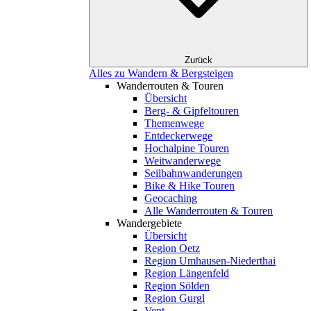
Zurück
Alles zu Wandern & Bergsteigen
Wanderrouten & Touren
Übersicht
Berg- & Gipfeltouren
Themenwege
Entdeckerwege
Hochalpine Touren
Weitwanderwege
Seilbahnwanderungen
Bike & Hike Touren
Geocaching
Alle Wanderrouten & Touren
Wandergebiete
Übersicht
Region Oetz
Region Umhausen-Niederthai
Region Längenfeld
Region Sölden
Region Gurgl
Vent