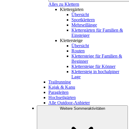
Alles zu Klettern
Klettergärten
Übersicht
Sportklettern
Mehrseillänge
Klettergärten für Familien &
Einsteiger
Klettersteige
Übersicht
Routen
Klettersteige für Familien &
Beginner
Klettersteige für Könner
Klettersteig in hochalpiner
Lage
Trailrunning
Kajak & Kanu
Paragleiten
Hochseilgärten
Alle Outdoor-Anbieter
Weitere Sommeraktivitäten