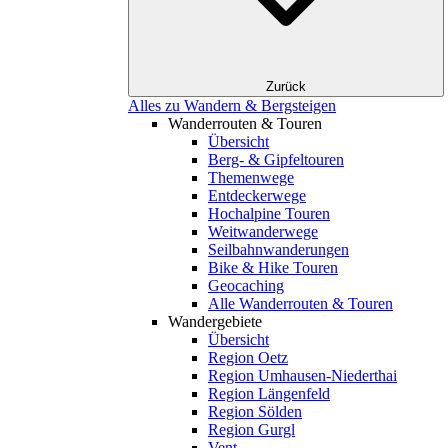
Zurück
Alles zu Wandern & Bergsteigen
Wanderrouten & Touren
Übersicht
Berg- & Gipfeltouren
Themenwege
Entdeckerwege
Hochalpine Touren
Weitwanderwege
Seilbahnwanderungen
Bike & Hike Touren
Geocaching
Alle Wanderrouten & Touren
Wandergebiete
Übersicht
Region Oetz
Region Umhausen-Niederthai
Region Längenfeld
Region Sölden
Region Gurgl
Vent