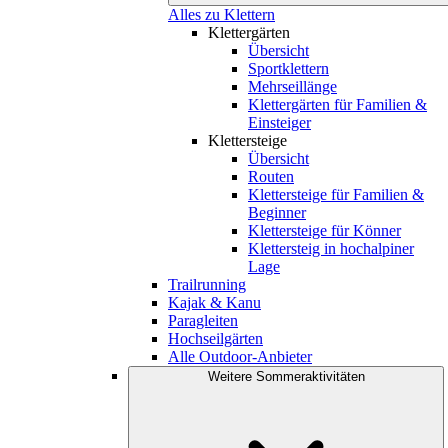
Alles zu Klettern
Klettergärten
Übersicht
Sportklettern
Mehrseillänge
Klettergärten für Familien &
Einsteiger
Klettersteige
Übersicht
Routen
Klettersteige für Familien &
Beginner
Klettersteige für Könner
Klettersteig in hochalpiner
Lage
Trailrunning
Kajak & Kanu
Paragleiten
Hochseilgärten
Alle Outdoor-Anbieter
Weitere Sommeraktivitäten