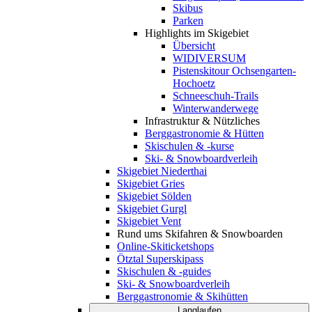
Skibus
Parken
Highlights im Skigebiet
Übersicht
WIDIVERSUM
Pistenskitour Ochsengarten-
Hochoetz
Schneeschuh-Trails
Winterwanderwege
Infrastruktur & Nützliches
Berggastronomie & Hütten
Skischulen & -kurse
Ski- & Snowboardverleih
Skigebiet Niederthai
Skigebiet Gries
Skigebiet Sölden
Skigebiet Gurgl
Skigebiet Vent
Rund ums Skifahren & Snowboarden
Online-Skiticketshops
Ötztal Superskipass
Skischulen & -guides
Ski- & Snowboardverleih
Berggastronomie & Skihütten
Langlaufen