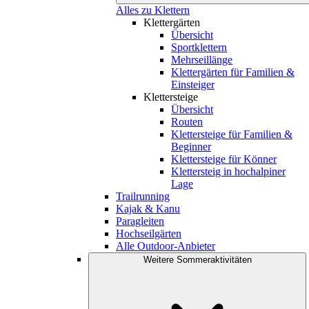
Alles zu Klettern
Klettergärten
Übersicht
Sportklettern
Mehrseillänge
Klettergärten für Familien &
Einsteiger
Klettersteige
Übersicht
Routen
Klettersteige für Familien &
Beginner
Klettersteige für Könner
Klettersteig in hochalpiner
Lage
Trailrunning
Kajak & Kanu
Paragleiten
Hochseilgärten
Alle Outdoor-Anbieter
Weitere Sommeraktivitäten