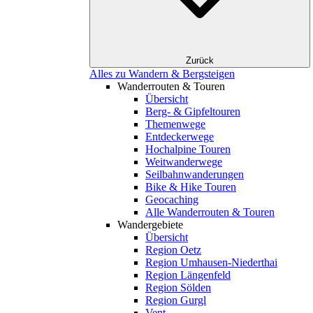
Zurück
Alles zu Wandern & Bergsteigen
Wanderrouten & Touren
Übersicht
Berg- & Gipfeltouren
Themenwege
Entdeckerwege
Hochalpine Touren
Weitwanderwege
Seilbahnwanderungen
Bike & Hike Touren
Geocaching
Alle Wanderrouten & Touren
Wandergebiete
Übersicht
Region Oetz
Region Umhausen-Niederthai
Region Längenfeld
Region Sölden
Region Gurgl
Vent