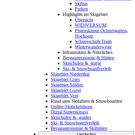
Skibus
Parken
Highlights im Skigebiet
Übersicht
WIDIVERSUM
Pistenskitour Ochsengarten-
Hochoetz
Schneeschuh-Trails
Winterwanderwege
Infrastruktur & Nützliches
Berggastronomie & Hütten
Skischulen & -kurse
Ski- & Snowboardverleih
Skigebiet Niederthai
Skigebiet Gries
Skigebiet Sölden
Skigebiet Gurgl
Skigebiet Vent
Rund ums Skifahren & Snowboarden
Online-Skiticketshops
Ötztal Superskipass
Skischulen & -guides
Ski- & Snowboardverleih
Berggastronomie & Skihütten
Langlaufen