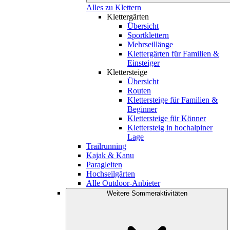
Alles zu Klettern
Klettergärten
Übersicht
Sportklettern
Mehrseillänge
Klettergärten für Familien &
Einsteiger
Klettersteige
Übersicht
Routen
Klettersteige für Familien &
Beginner
Klettersteige für Könner
Klettersteig in hochalpiner
Lage
Trailrunning
Kajak & Kanu
Paragleiten
Hochseilgärten
Alle Outdoor-Anbieter
Weitere Sommeraktivitäten