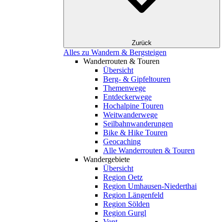
Zurück
Alles zu Wandern & Bergsteigen
Wanderrouten & Touren
Übersicht
Berg- & Gipfeltouren
Themenwege
Entdeckerwege
Hochalpine Touren
Weitwanderwege
Seilbahnwanderungen
Bike & Hike Touren
Geocaching
Alle Wanderrouten & Touren
Wandergebiete
Übersicht
Region Oetz
Region Umhausen-Niederthai
Region Längenfeld
Region Sölden
Region Gurgl
Vent