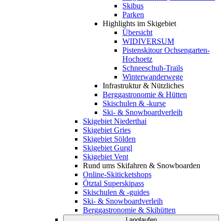
Skibus
Parken
Highlights im Skigebiet
Übersicht
WIDIVERSUM
Pistenskitour Ochsengarten-
Hochoetz
Schneeschuh-Trails
Winterwanderwege
Infrastruktur & Nützliches
Berggastronomie & Hütten
Skischulen & -kurse
Ski- & Snowboardverleih
Skigebiet Niederthai
Skigebiet Gries
Skigebiet Sölden
Skigebiet Gurgl
Skigebiet Vent
Rund ums Skifahren & Snowboarden
Online-Skiticketshops
Ötztal Superskipass
Skischulen & -guides
Ski- & Snowboardverleih
Berggastronomie & Skihütten
Langlaufen