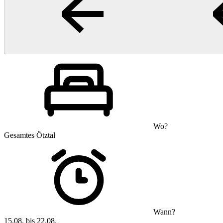
Wo?
Gesamtes Ötztal
Wann?
15.08. bis 22.08.