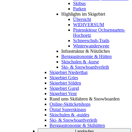
Skibus
Parken
Highlights im Skigebiet
Übersicht
WIDIVERSUM
Pistenskitour Ochsengarten-
Hochoetz
Schneeschuh-Trails
Winterwanderwege
Infrastruktur & Nützliches
Berggastronomie & Hütten
Skischulen & -kurse
Ski- & Snowboardverleih
Skigebiet Niederthai
Skigebiet Gries
Skigebiet Sölden
Skigebiet Gurgl
Skigebiet Vent
Rund ums Skifahren & Snowboarden
Online-Skiticketshops
Ötztal Superskipass
Skischulen & -guides
Ski- & Snowboardverleih
Berggastronomie & Skihütten
Langlaufen