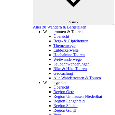
Zurück
Alles zu Wandern & Bergsteigen
Wanderrouten & Touren
Übersicht
Berg- & Gipfeltouren
Themenwege
Entdeckerwege
Hochalpine Touren
Weitwanderwege
Seilbahnwanderungen
Bike & Hike Touren
Geocaching
Alle Wanderrouten & Touren
Wandergebiete
Übersicht
Region Oetz
Region Umhausen-Niederthai
Region Längenfeld
Region Sölden
Region Gurgl
Vent