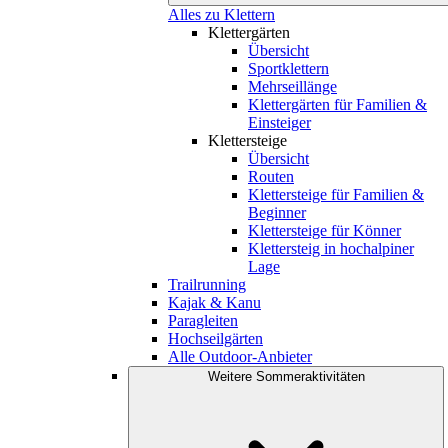
Alles zu Klettern
Klettergärten
Übersicht
Sportklettern
Mehrseillänge
Klettergärten für Familien &
Einsteiger
Klettersteige
Übersicht
Routen
Klettersteige für Familien &
Beginner
Klettersteige für Könner
Klettersteig in hochalpiner
Lage
Trailrunning
Kajak & Kanu
Paragleiten
Hochseilgärten
Alle Outdoor-Anbieter
Weitere Sommeraktivitäten