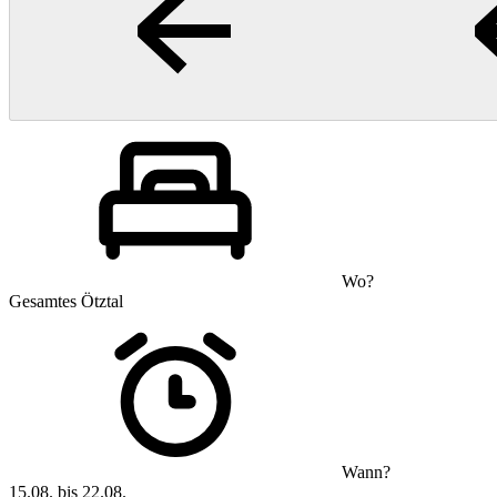
Wo?
Gesamtes Ötztal
Wann?
15.08. bis 22.08.