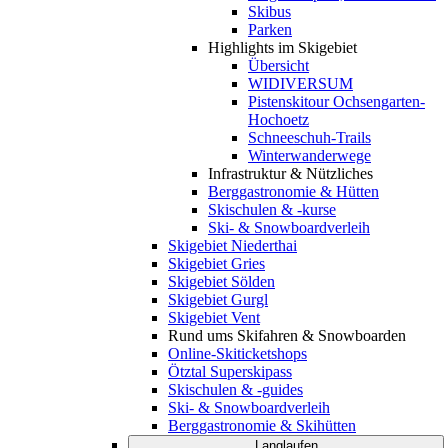
Skibus
Parken
Highlights im Skigebiet
Übersicht
WIDIVERSUM
Pistenskitour Ochsengarten-
Hochoetz
Schneeschuh-Trails
Winterwanderwege
Infrastruktur & Nützliches
Berggastronomie & Hütten
Skischulen & -kurse
Ski- & Snowboardverleih
Skigebiet Niederthai
Skigebiet Gries
Skigebiet Sölden
Skigebiet Gurgl
Skigebiet Vent
Rund ums Skifahren & Snowboarden
Online-Skiticketshops
Ötztal Superskipass
Skischulen & -guides
Ski- & Snowboardverleih
Berggastronomie & Skihütten
Langlaufen