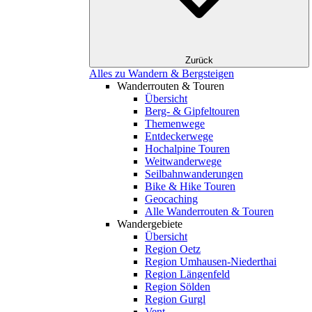
Zurück
Alles zu Wandern & Bergsteigen
Wanderrouten & Touren
Übersicht
Berg- & Gipfeltouren
Themenwege
Entdeckerwege
Hochalpine Touren
Weitwanderwege
Seilbahnwanderungen
Bike & Hike Touren
Geocaching
Alle Wanderrouten & Touren
Wandergebiete
Übersicht
Region Oetz
Region Umhausen-Niederthai
Region Längenfeld
Region Sölden
Region Gurgl
Vent