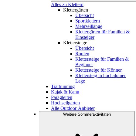
Alles zu Klettern
Klettergärten
Übersicht
Sportklettern
Mehrseillänge
Klettergärten für Familien &
Einsteiger
Klettersteige
Übersicht
Routen
Klettersteige für Familien &
Beginner
Klettersteige für Könner
Klettersteig in hochalpiner
Lage
Trailrunning
Kajak & Kanu
Paragleiten
Hochseilgärten
Alle Outdoor-Anbieter
Weitere Sommeraktivitäten