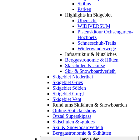
Skibus
Parken
Highlights im Skigebiet
Übersicht
WIDIVERSUM
Pistenskitour Ochsengarten-
Hochoetz
Schneeschuh-Trails
Winterwanderwege
Infrastruktur & Nützliches
Berggastronomie & Hütten
Skischulen & -kurse
Ski- & Snowboardverleih
Skigebiet Niederthai
Skigebiet Gries
Skigebiet Sölden
Skigebiet Gurgl
Skigebiet Vent
Rund ums Skifahren & Snowboarden
Online-Skiticketshops
Ötztal Superskipass
Skischulen & -guides
Ski- & Snowboardverleih
Berggastronomie & Skihütten
Langlaufen