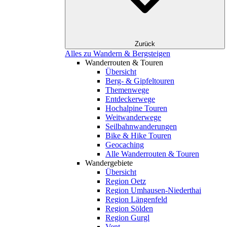
Zurück
Alles zu Wandern & Bergsteigen
Wanderrouten & Touren
Übersicht
Berg- & Gipfeltouren
Themenwege
Entdeckerwege
Hochalpine Touren
Weitwanderwege
Seilbahnwanderungen
Bike & Hike Touren
Geocaching
Alle Wanderrouten & Touren
Wandergebiete
Übersicht
Region Oetz
Region Umhausen-Niederthai
Region Längenfeld
Region Sölden
Region Gurgl
Vent