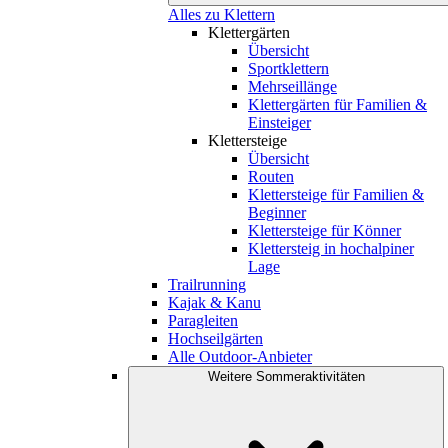
Alles zu Klettern
Klettergärten
Übersicht
Sportklettern
Mehrseillänge
Klettergärten für Familien &
Einsteiger
Klettersteige
Übersicht
Routen
Klettersteige für Familien &
Beginner
Klettersteige für Könner
Klettersteig in hochalpiner
Lage
Trailrunning
Kajak & Kanu
Paragleiten
Hochseilgärten
Alle Outdoor-Anbieter
Weitere Sommeraktivitäten