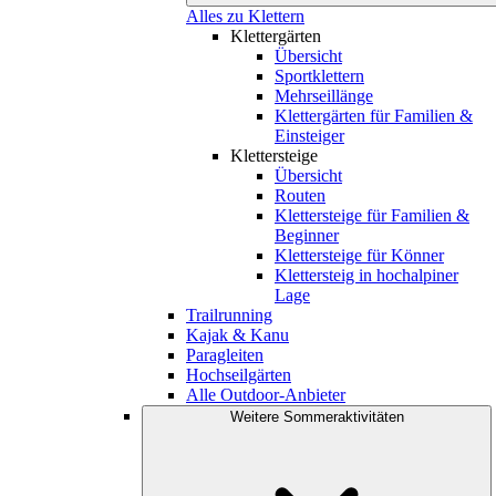
Alles zu Klettern
Klettergärten
Übersicht
Sportklettern
Mehrseillänge
Klettergärten für Familien &
Einsteiger
Klettersteige
Übersicht
Routen
Klettersteige für Familien &
Beginner
Klettersteige für Könner
Klettersteig in hochalpiner
Lage
Trailrunning
Kajak & Kanu
Paragleiten
Hochseilgärten
Alle Outdoor-Anbieter
Weitere Sommeraktivitäten