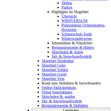
Skibus
Parken
Highlights im Skigebiet
Übersicht
WIDIVERSUM
Pistenskitour Ochsengarten-
Hochoetz
Schneeschuh-Trails
Winterwanderwege
Infrastruktur & Nützliches
Berggastronomie & Hütten
Skischulen & -kurse
Ski- & Snowboardverleih
Skigebiet Niederthai
Skigebiet Gries
Skigebiet Sölden
Skigebiet Gurgl
Skigebiet Vent
Rund ums Skifahren & Snowboarden
Online-Skiticketshops
Ötztal Superskipass
Skischulen & -guides
Ski- & Snowboardverleih
Berggastronomie & Skihütten
Langlaufen