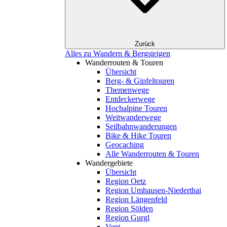
Zurück
Alles zu Wandern & Bergsteigen
Wanderrouten & Touren
Übersicht
Berg- & Gipfeltouren
Themenwege
Entdeckerwege
Hochalpine Touren
Weitwanderwege
Seilbahnwanderungen
Bike & Hike Touren
Geocaching
Alle Wanderrouten & Touren
Wandergebiete
Übersicht
Region Oetz
Region Umhausen-Niederthai
Region Längenfeld
Region Sölden
Region Gurgl
Vent