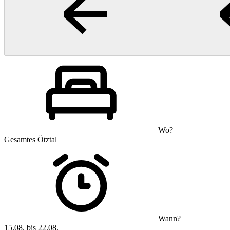
Wo?
Gesamtes Ötztal
Wann?
15.08. bis 22.08.