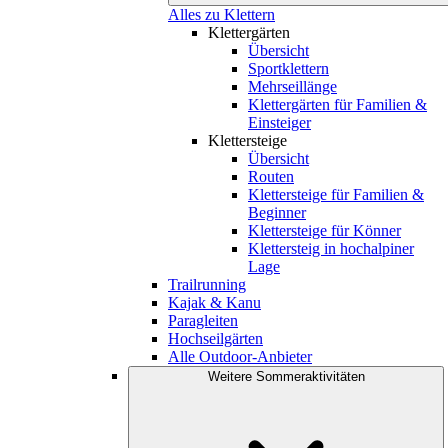
Alles zu Klettern
Klettergärten
Übersicht
Sportklettern
Mehrseillänge
Klettergärten für Familien &
Einsteiger
Klettersteige
Übersicht
Routen
Klettersteige für Familien &
Beginner
Klettersteige für Könner
Klettersteig in hochalpiner
Lage
Trailrunning
Kajak & Kanu
Paragleiten
Hochseilgärten
Alle Outdoor-Anbieter
Weitere Sommeraktivitäten