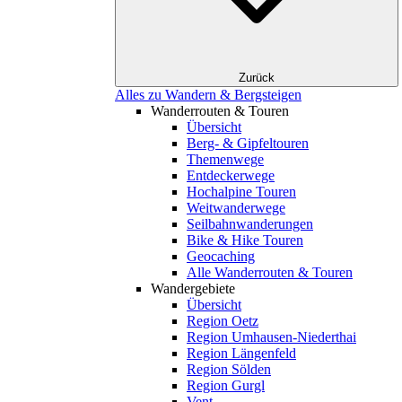
Zurück
Alles zu Wandern & Bergsteigen
Wanderrouten & Touren
Übersicht
Berg- & Gipfeltouren
Themenwege
Entdeckerwege
Hochalpine Touren
Weitwanderwege
Seilbahnwanderungen
Bike & Hike Touren
Geocaching
Alle Wanderrouten & Touren
Wandergebiete
Übersicht
Region Oetz
Region Umhausen-Niederthai
Region Längenfeld
Region Sölden
Region Gurgl
Vent