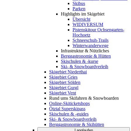
Skibus
Parken
Highlights im Skigebiet
Übersicht
WIDIVERSUM
Pistenskitour Ochsengarten-
Hochoetz
Schneeschuh-Trails
Winterwanderwege
Infrastruktur & Nützliches
Berggastronomie & Hütten
Skischulen & -kurse
Ski- & Snowboardverleih
Skigebiet Niederthai
Skigebiet Gries
Skigebiet Sölden
Skigebiet Gurgl
Skigebiet Vent
Rund ums Skifahren & Snowboarden
Online-Skiticketshops
Ötztal Superskipass
Skischulen & -guides
Ski- & Snowboardverleih
Berggastronomie & Skihütten
Langlaufen