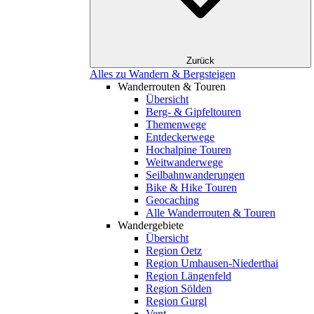
Zurück
Alles zu Wandern & Bergsteigen
Wanderrouten & Touren
Übersicht
Berg- & Gipfeltouren
Themenwege
Entdeckerwege
Hochalpine Touren
Weitwanderwege
Seilbahnwanderungen
Bike & Hike Touren
Geocaching
Alle Wanderrouten & Touren
Wandergebiete
Übersicht
Region Oetz
Region Umhausen-Niederthai
Region Längenfeld
Region Sölden
Region Gurgl
Vent