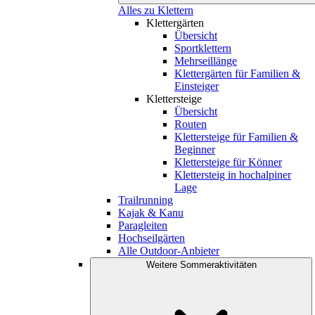
Alles zu Klettern
Klettergärten
Übersicht
Sportklettern
Mehrseillänge
Klettergärten für Familien &
Einsteiger
Klettersteige
Übersicht
Routen
Klettersteige für Familien &
Beginner
Klettersteige für Könner
Klettersteig in hochalpiner
Lage
Trailrunning
Kajak & Kanu
Paragleiten
Hochseilgärten
Alle Outdoor-Anbieter
Weitere Sommeraktivitäten