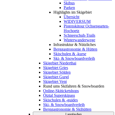
Skibus
Parken
Highlights im Skigebiet
Übersicht
WIDIVERSUM
Pistenskitour Ochsengarten-
Hochoetz
Schneeschuh-Trails
Winterwanderwege
Infrastruktur & Nützliches
Berggastronomie & Hütten
Skischulen & -kurse
Ski- & Snowboardverleih
Skigebiet Niederthai
Skigebiet Gries
Skigebiet Sölden
Skigebiet Gurgl
Skigebiet Vent
Rund ums Skifahren & Snowboarden
Online-Skiticketshops
Ötztal Superskipass
Skischulen & -guides
Ski- & Snowboardverleih
Berggastronomie & Skihütten
Langlaufen