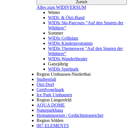
Zurück
Alles zum WIDIVERSUM
Winter
WIDI- & Ötzi-Band
WIDIs Ski-Parcours “Auf den Spuren der
Wildtiere”
Sommer
WIDIs Grillplatz
WIDIs Kinderprogramm
WIDIs Themenweg “Auf den Spuren der
Wildtiere”
WIDIs Wandertheater
Ganzjährig
WIDIs Spielpark
Region Umhausen-Niederthai
Stuibenfall
Ötzi Dorf
Greifvogelpark
Ice Park Umhausen
Region Längenfeld
AQUA DOME
Naturparkhaus
Heimatmuseum / Gedächtnisspeicher
Region Sölden
007 ELEMENTS