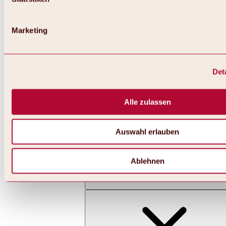
Marketing
Det
Zurück
Alles zu Skifahren & Snowboarden | Skigebiete
Skigebiete
Alle zulassen
Skigebiet Hochoetz
Auswahl erlauben
Ablehnen