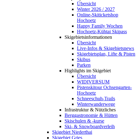
Übersicht
Winter 2026 / 2027
Online-Skiticketshop
Hochoetz
Happy Family Wochen
Hochoetz-Kühtai Skipass
Skigebietsinformationen
Übersicht
Live-Infos & Skigebietsnews
Skigebietsplan, Lifte & Pisten
Skibus
Parken
Highlights im Skigebiet
Übersicht
WIDIVERSUM
Pistenskitour Ochsengarten-
Hochoetz
Schneeschuh-Trails
Winterwanderwege
Infrastruktur & Nützliches
Berggastronomie & Hütten
Skischulen & -kurse
Ski- & Snowboardverleih
Skigebiet Niederthai
Skigebiet Gries