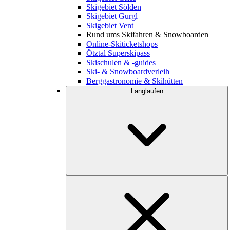
Skigebiet Sölden
Skigebiet Gurgl
Skigebiet Vent
Rund ums Skifahren & Snowboarden
Online-Skiticketshops
Ötztal Superskipass
Skischulen & -guides
Ski- & Snowboardverleih
Berggastronomie & Skihütten
Langlaufen