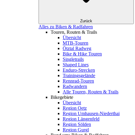
Zurück
Alles zu Biken & Radfahren
Touren, Routen & Trails
Übersicht
MTB-Touren
Ötztal Radweg
Bike & Hike Touren
Singletrails
Shaped Lines
Enduro-Strecken
Trainingsgelände
Rennrad-Touren
Radwandern
Alle Touren, Routen & Trails
Bikegebiete
Übersicht
Region Oetz
Region Umhausen-Niederthai
Region Längenfeld
Region Sölden
Region Gurgl