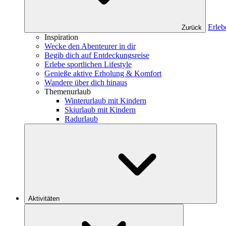
Erleb
Zurück
Inspiration
Wecke den Abenteurer in dir
Begib dich auf Entdeckungsreise
Erlebe sportlichen Lifestyle
Genieße aktive Erholung & Komfort
Wandere über dich hinaus
Themenurlaub
Winterurlaub mit Kindern
Skiurlaub mit Kindern
Radurlaub
Aktivitäten