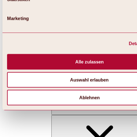
Marketing
Det
Zurück
Alles zu Skifahren & Snowboarden | Skigebiete
Skigebiete
Alle zulassen
Skigebiet Hochoetz
Auswahl erlauben
Ablehnen