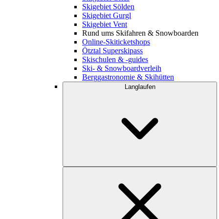
Skigebiet Sölden
Skigebiet Gurgl
Skigebiet Vent
Rund ums Skifahren & Snowboarden
Online-Skiticketshops
Ötztal Superskipass
Skischulen & -guides
Ski- & Snowboardverleih
Berggastronomie & Skihütten
Langlaufen