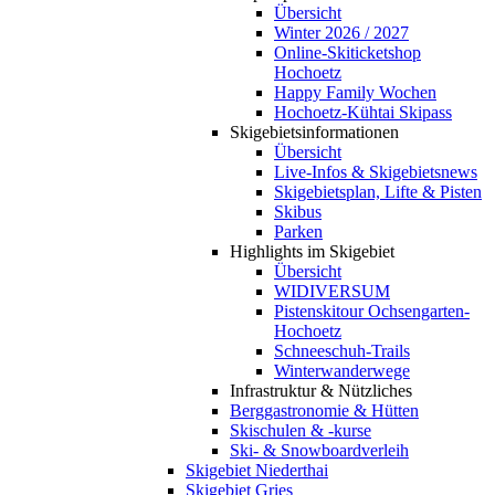
Übersicht
Winter 2026 / 2027
Online-Skiticketshop
Hochoetz
Happy Family Wochen
Hochoetz-Kühtai Skipass
Skigebietsinformationen
Übersicht
Live-Infos & Skigebietsnews
Skigebietsplan, Lifte & Pisten
Skibus
Parken
Highlights im Skigebiet
Übersicht
WIDIVERSUM
Pistenskitour Ochsengarten-
Hochoetz
Schneeschuh-Trails
Winterwanderwege
Infrastruktur & Nützliches
Berggastronomie & Hütten
Skischulen & -kurse
Ski- & Snowboardverleih
Skigebiet Niederthai
Skigebiet Gries