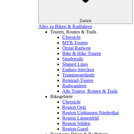
Zurück
Alles zu Biken & Radfahren
Touren, Routen & Trails
Übersicht
MTB-Touren
Ötztal Radweg
Bike & Hike Touren
Singletrails
Shaped Lines
Enduro-Strecken
Trainingsgelände
Rennrad-Touren
Radwandern
Alle Touren, Routen & Trails
Bikegebiete
Übersicht
Region Oetz
Region Umhausen-Niederthai
Region Längenfeld
Region Sölden
Region Gurgl