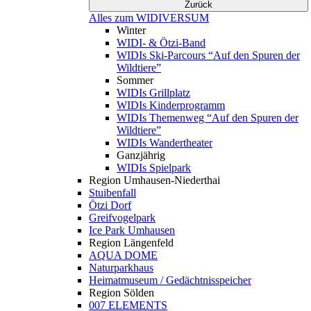
Zurück
Alles zum WIDIVERSUM
Winter
WIDI- & Ötzi-Band
WIDIs Ski-Parcours “Auf den Spuren der
Wildtiere”
Sommer
WIDIs Grillplatz
WIDIs Kinderprogramm
WIDIs Themenweg “Auf den Spuren der
Wildtiere”
WIDIs Wandertheater
Ganzjährig
WIDIs Spielpark
Region Umhausen-Niederthai
Stuibenfall
Ötzi Dorf
Greifvogelpark
Ice Park Umhausen
Region Längenfeld
AQUA DOME
Naturparkhaus
Heimatmuseum / Gedächtnisspeicher
Region Sölden
007 ELEMENTS