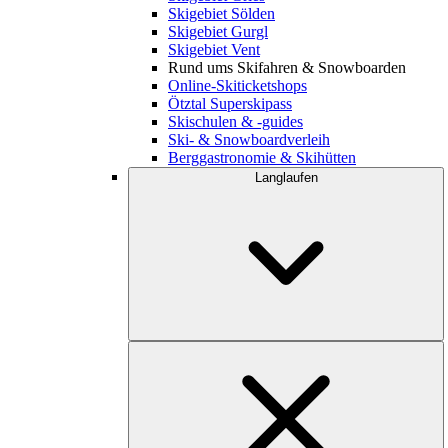
Skigebiet Sölden
Skigebiet Gurgl
Skigebiet Vent
Rund ums Skifahren & Snowboarden
Online-Skiticketshops
Ötztal Superskipass
Skischulen & -guides
Ski- & Snowboardverleih
Berggastronomie & Skihütten
Langlaufen