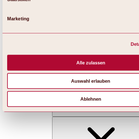
Marketing
Det
Zurück
Alles zu Skifahren & Snowboarden | Skigebiete
Skigebiete
Alle zulassen
Skigebiet Hochoetz
Auswahl erlauben
Ablehnen