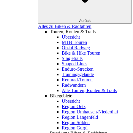
Zurück
Alles zu Biken & Radfahren
Touren, Routen & Trails
Übersicht
MTB-Touren
Ötztal Radweg
Bike & Hike Touren
Singletrails
Shaped Lines
Enduro-Strecken
Trainingsgelände
Rennrad-Touren
Radwandern
Alle Touren, Routen & Trails
Bikegebiete
Übersicht
Region Oetz
Region Umhausen-Niederthai
Region Längenfeld
Region Sölden
Region Gurgl