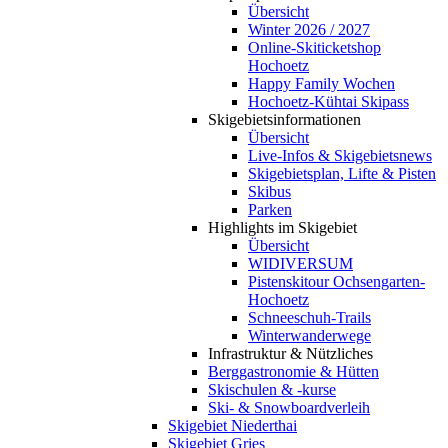
Übersicht
Winter 2026 / 2027
Online-Skiticketshop
Hochoetz
Happy Family Wochen
Hochoetz-Kühtai Skipass
Skigebietsinformationen
Übersicht
Live-Infos & Skigebietsnews
Skigebietsplan, Lifte & Pisten
Skibus
Parken
Highlights im Skigebiet
Übersicht
WIDIVERSUM
Pistenskitour Ochsengarten-
Hochoetz
Schneeschuh-Trails
Winterwanderwege
Infrastruktur & Nützliches
Berggastronomie & Hütten
Skischulen & -kurse
Ski- & Snowboardverleih
Skigebiet Niederthai
Skigebiet Gries