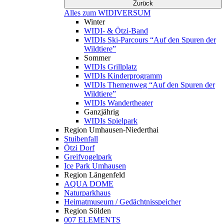
Zurück
Alles zum WIDIVERSUM
Winter
WIDI- & Ötzi-Band
WIDIs Ski-Parcours “Auf den Spuren der
Wildtiere”
Sommer
WIDIs Grillplatz
WIDIs Kinderprogramm
WIDIs Themenweg “Auf den Spuren der
Wildtiere”
WIDIs Wandertheater
Ganzjährig
WIDIs Spielpark
Region Umhausen-Niederthai
Stuibenfall
Ötzi Dorf
Greifvogelpark
Ice Park Umhausen
Region Längenfeld
AQUA DOME
Naturparkhaus
Heimatmuseum / Gedächtnisspeicher
Region Sölden
007 ELEMENTS