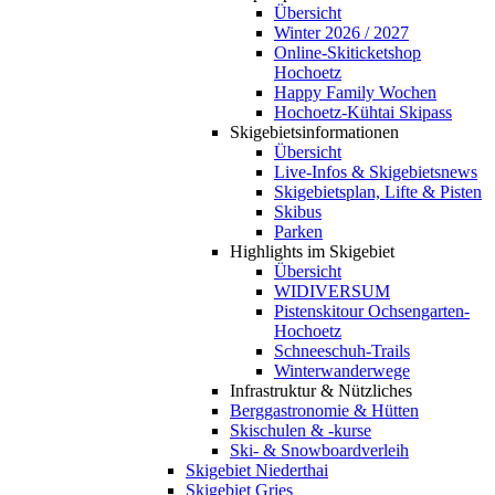
Übersicht
Winter 2026 / 2027
Online-Skiticketshop
Hochoetz
Happy Family Wochen
Hochoetz-Kühtai Skipass
Skigebietsinformationen
Übersicht
Live-Infos & Skigebietsnews
Skigebietsplan, Lifte & Pisten
Skibus
Parken
Highlights im Skigebiet
Übersicht
WIDIVERSUM
Pistenskitour Ochsengarten-
Hochoetz
Schneeschuh-Trails
Winterwanderwege
Infrastruktur & Nützliches
Berggastronomie & Hütten
Skischulen & -kurse
Ski- & Snowboardverleih
Skigebiet Niederthai
Skigebiet Gries