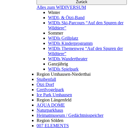
Zurück
Alles zum WIDIVERSUM
Winter
WIDI- & Ötzi-Band
WIDIs Ski-Parcours “Auf den Spuren der
Wildtiere”
Sommer
WIDIs Grillplatz
WIDIs Kinderprogramm
WIDIs Themenweg “Auf den Spuren der
Wildtiere”
WIDIs Wandertheater
Ganzjährig
WIDIs Spielpark
Region Umhausen-Niederthai
Stuibenfall
Ötzi Dorf
Greifvogelpark
Ice Park Umhausen
Region Längenfeld
AQUA DOME
Naturparkhaus
Heimatmuseum / Gedächtnisspeicher
Region Sölden
007 ELEMENTS