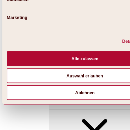
Marketing
Det
Zurück
Alles zu Skifahren & Snowboarden | Skigebiete
Skigebiete
Alle zulassen
Skigebiet Hochoetz
Auswahl erlauben
Ablehnen