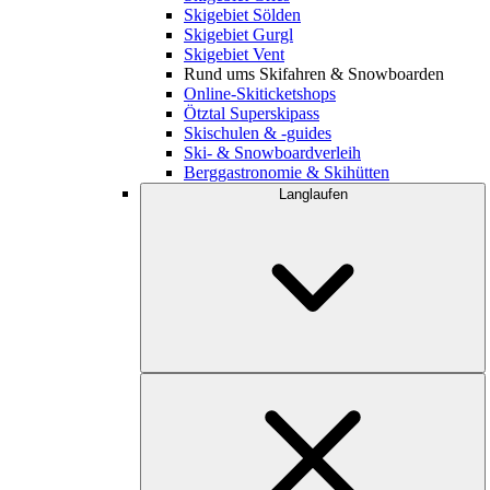
Skigebiet Sölden
Skigebiet Gurgl
Skigebiet Vent
Rund ums Skifahren & Snowboarden
Online-Skiticketshops
Ötztal Superskipass
Skischulen & -guides
Ski- & Snowboardverleih
Berggastronomie & Skihütten
Langlaufen