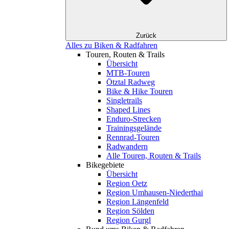
Zurück
Alles zu Biken & Radfahren
Touren, Routen & Trails
Übersicht
MTB-Touren
Ötztal Radweg
Bike & Hike Touren
Singletrails
Shaped Lines
Enduro-Strecken
Trainingsgelände
Rennrad-Touren
Radwandern
Alle Touren, Routen & Trails
Bikegebiete
Übersicht
Region Oetz
Region Umhausen-Niederthai
Region Längenfeld
Region Sölden
Region Gurgl