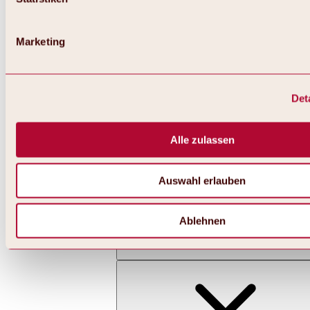
Marketing
Det
Zurück
Alles zu Skifahren & Snowboarden | Skigebiete
Skigebiete
Alle zulassen
Skigebiet Hochoetz
Auswahl erlauben
Ablehnen