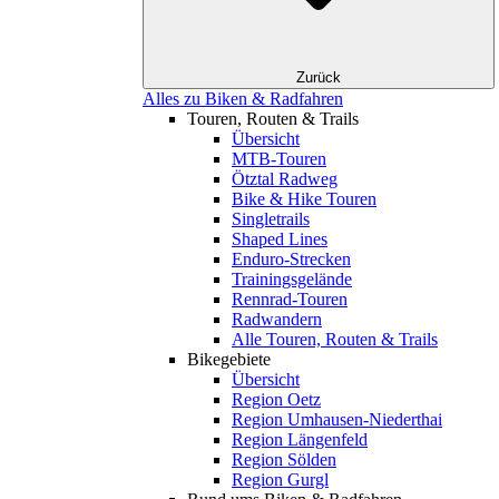
Zurück
Alles zu Biken & Radfahren
Touren, Routen & Trails
Übersicht
MTB-Touren
Ötztal Radweg
Bike & Hike Touren
Singletrails
Shaped Lines
Enduro-Strecken
Trainingsgelände
Rennrad-Touren
Radwandern
Alle Touren, Routen & Trails
Bikegebiete
Übersicht
Region Oetz
Region Umhausen-Niederthai
Region Längenfeld
Region Sölden
Region Gurgl