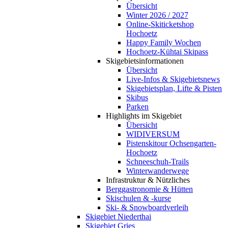
Übersicht
Winter 2026 / 2027
Online-Skiticketshop
Hochoetz
Happy Family Wochen
Hochoetz-Kühtai Skipass
Skigebietsinformationen
Übersicht
Live-Infos & Skigebietsnews
Skigebietsplan, Lifte & Pisten
Skibus
Parken
Highlights im Skigebiet
Übersicht
WIDIVERSUM
Pistenskitour Ochsengarten-
Hochoetz
Schneeschuh-Trails
Winterwanderwege
Infrastruktur & Nützliches
Berggastronomie & Hütten
Skischulen & -kurse
Ski- & Snowboardverleih
Skigebiet Niederthai
Skigebiet Gries