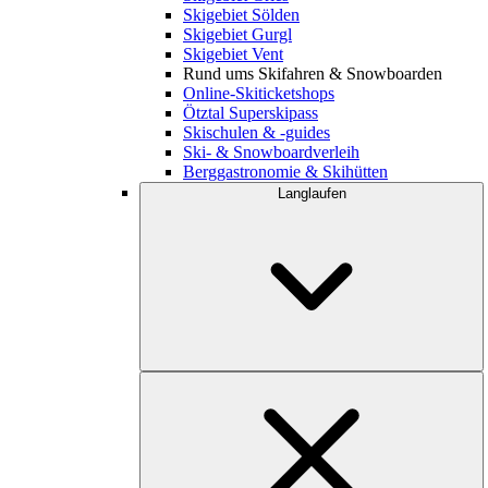
Skigebiet Sölden
Skigebiet Gurgl
Skigebiet Vent
Rund ums Skifahren & Snowboarden
Online-Skiticketshops
Ötztal Superskipass
Skischulen & -guides
Ski- & Snowboardverleih
Berggastronomie & Skihütten
Langlaufen