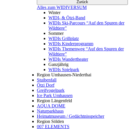
Zurück
Alles zum WIDIVERSUM
Winter
WIDI- & Ötzi-Band
WIDIs Ski-Parcours “Auf den Spuren der
Wildtiere”
Sommer
WIDIs Grillplatz
WIDIs Kinderprogramm
WIDIs Themenweg “Auf den Spuren der
Wildtiere”
WIDIs Wandertheater
Ganzjährig
WIDIs Spielpark
Region Umhausen-Niederthai
Stuibenfall
Ötzi Dorf
Greifvogelpark
Ice Park Umhausen
Region Längenfeld
AQUA DOME
Naturparkhaus
Heimatmuseum / Gedächtnisspeicher
Region Sölden
007 ELEMENTS