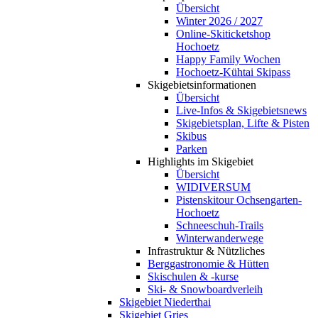
Übersicht
Winter 2026 / 2027
Online-Skiticketshop
Hochoetz
Happy Family Wochen
Hochoetz-Kühtai Skipass
Skigebietsinformationen
Übersicht
Live-Infos & Skigebietsnews
Skigebietsplan, Lifte & Pisten
Skibus
Parken
Highlights im Skigebiet
Übersicht
WIDIVERSUM
Pistenskitour Ochsengarten-
Hochoetz
Schneeschuh-Trails
Winterwanderwege
Infrastruktur & Nützliches
Berggastronomie & Hütten
Skischulen & -kurse
Ski- & Snowboardverleih
Skigebiet Niederthai
Skigebiet Gries