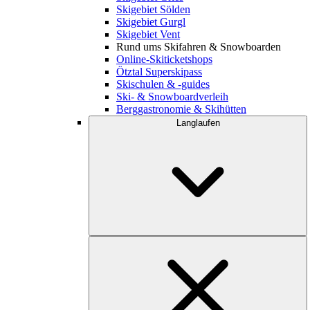
Skigebiet Sölden
Skigebiet Gurgl
Skigebiet Vent
Rund ums Skifahren & Snowboarden
Online-Skiticketshops
Ötztal Superskipass
Skischulen & -guides
Ski- & Snowboardverleih
Berggastronomie & Skihütten
Langlaufen