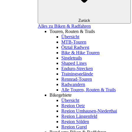
Zurück
Alles zu Biken & Radfahren
Touren, Routen & Trails
Übersicht
MTB-Touren
Ötztal Radweg
Bike & Hike Touren
Singletrails
Shaped Lines
Enduro-Strecken
Trainingsgelände
Rennrad-Touren
Radwandern
Alle Touren, Routen & Trails
Bikegebiete
Übersicht
Region Oetz
Region Umhausen-Niederthai
Region Längenfeld
Region Sölden
Region Gurgl