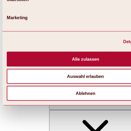
Marketing
Det
Zurück
Alles zu Skifahren & Snowboarden | Skigebiete
Skigebiete
Alle zulassen
Skigebiet Hochoetz
Auswahl erlauben
Ablehnen