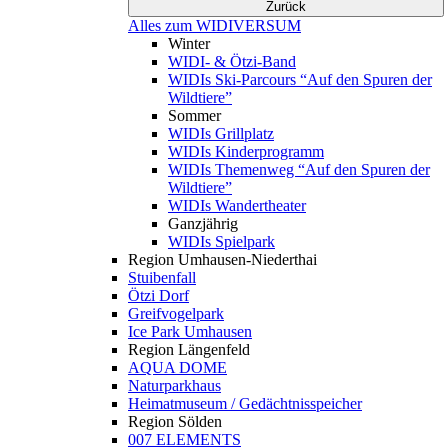
Zurück
Alles zum WIDIVERSUM
Winter
WIDI- & Ötzi-Band
WIDIs Ski-Parcours “Auf den Spuren der
Wildtiere”
Sommer
WIDIs Grillplatz
WIDIs Kinderprogramm
WIDIs Themenweg “Auf den Spuren der
Wildtiere”
WIDIs Wandertheater
Ganzjährig
WIDIs Spielpark
Region Umhausen-Niederthai
Stuibenfall
Ötzi Dorf
Greifvogelpark
Ice Park Umhausen
Region Längenfeld
AQUA DOME
Naturparkhaus
Heimatmuseum / Gedächtnisspeicher
Region Sölden
007 ELEMENTS