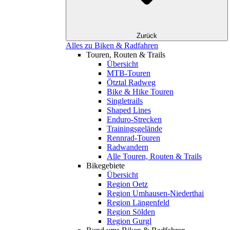
Zurück
Alles zu Biken & Radfahren
Touren, Routen & Trails
Übersicht
MTB-Touren
Ötztal Radweg
Bike & Hike Touren
Singletrails
Shaped Lines
Enduro-Strecken
Trainingsgelände
Rennrad-Touren
Radwandern
Alle Touren, Routen & Trails
Bikegebiete
Übersicht
Region Oetz
Region Umhausen-Niederthai
Region Längenfeld
Region Sölden
Region Gurgl