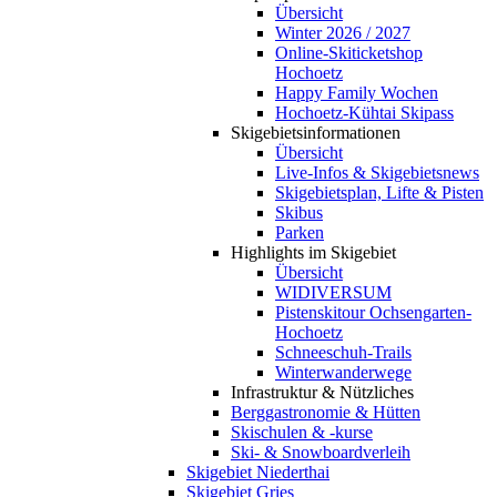
Übersicht
Winter 2026 / 2027
Online-Skiticketshop
Hochoetz
Happy Family Wochen
Hochoetz-Kühtai Skipass
Skigebietsinformationen
Übersicht
Live-Infos & Skigebietsnews
Skigebietsplan, Lifte & Pisten
Skibus
Parken
Highlights im Skigebiet
Übersicht
WIDIVERSUM
Pistenskitour Ochsengarten-
Hochoetz
Schneeschuh-Trails
Winterwanderwege
Infrastruktur & Nützliches
Berggastronomie & Hütten
Skischulen & -kurse
Ski- & Snowboardverleih
Skigebiet Niederthai
Skigebiet Gries