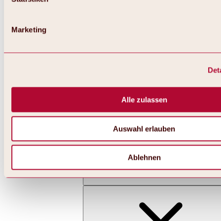
Marketing
Det
Zurück
Alles zu Skifahren & Snowboarden | Skigebiete
Skigebiete
Alle zulassen
Skigebiet Hochoetz
Auswahl erlauben
Ablehnen