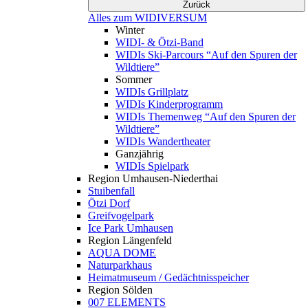
Zurück
Alles zum WIDIVERSUM
Winter
WIDI- & Ötzi-Band
WIDIs Ski-Parcours “Auf den Spuren der
Wildtiere”
Sommer
WIDIs Grillplatz
WIDIs Kinderprogramm
WIDIs Themenweg “Auf den Spuren der
Wildtiere”
WIDIs Wandertheater
Ganzjährig
WIDIs Spielpark
Region Umhausen-Niederthai
Stuibenfall
Ötzi Dorf
Greifvogelpark
Ice Park Umhausen
Region Längenfeld
AQUA DOME
Naturparkhaus
Heimatmuseum / Gedächtnisspeicher
Region Sölden
007 ELEMENTS