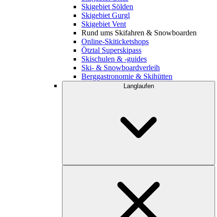
Skigebiet Sölden
Skigebiet Gurgl
Skigebiet Vent
Rund ums Skifahren & Snowboarden
Online-Skiticketshops
Ötztal Superskipass
Skischulen & -guides
Ski- & Snowboardverleih
Berggastronomie & Skihütten
Langlaufen