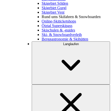
Skigebiet Sölden
Skigebiet Gurgl
Skigebiet Vent
Rund ums Skifahren & Snowboarden
Online-Skiticketshops
Ötztal Superskipass
Skischulen & -guides
Ski- & Snowboardverleih
Berggastronomie & Skihütten
Langlaufen