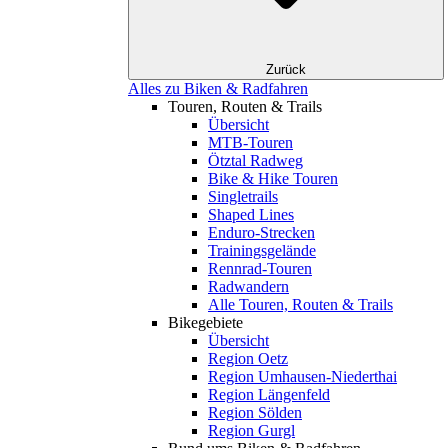
Zurück
Alles zu Biken & Radfahren
Touren, Routen & Trails
Übersicht
MTB-Touren
Ötztal Radweg
Bike & Hike Touren
Singletrails
Shaped Lines
Enduro-Strecken
Trainingsgelände
Rennrad-Touren
Radwandern
Alle Touren, Routen & Trails
Bikegebiete
Übersicht
Region Oetz
Region Umhausen-Niederthai
Region Längenfeld
Region Sölden
Region Gurgl