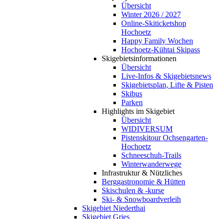
Übersicht
Winter 2026 / 2027
Online-Skiticketshop
Hochoetz
Happy Family Wochen
Hochoetz-Kühtai Skipass
Skigebietsinformationen
Übersicht
Live-Infos & Skigebietsnews
Skigebietsplan, Lifte & Pisten
Skibus
Parken
Highlights im Skigebiet
Übersicht
WIDIVERSUM
Pistenskitour Ochsengarten-
Hochoetz
Schneeschuh-Trails
Winterwanderwege
Infrastruktur & Nützliches
Berggastronomie & Hütten
Skischulen & -kurse
Ski- & Snowboardverleih
Skigebiet Niederthai
Skigebiet Gries