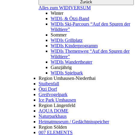
Zurück
Alles zum WIDIVERSUM
Winter
WIDI- & Ötzi-Band
WIDIs Ski-Parcours “Auf den Spuren der
Wildtiere”
Sommer
WIDIs Grillplatz
WIDIs Kinderprogramm
WIDIs Themenweg “Auf den Spuren der
Wildtiere”
WIDIs Wandertheater
Ganzjährig
WIDIs Spielpark
Region Umhausen-Niederthai
Stuibenfall
Ötzi Dorf
Greifvogelpark
Ice Park Umhausen
Region Längenfeld
AQUA DOME
Naturparkhaus
Heimatmuseum / Gedächtnisspeicher
Region Sölden
007 ELEMENTS