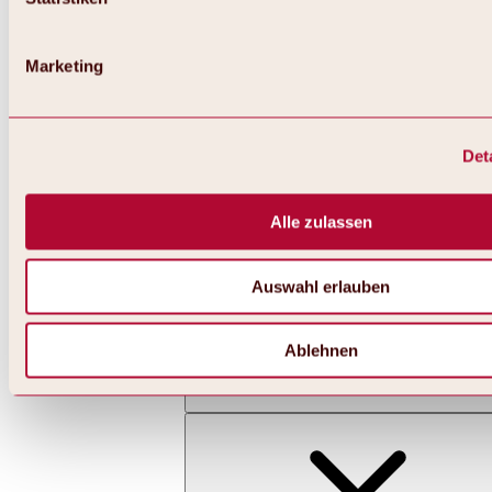
Marketing
Det
Zurück
Alles zu Skifahren & Snowboarden | Skigebiete
Skigebiete
Alle zulassen
Skigebiet Hochoetz
Auswahl erlauben
Ablehnen