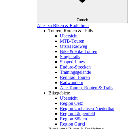
Zurück
Alles zu Biken & Radfahren
Touren, Routen & Trails
Übersicht
MTB-Touren
Ötztal Radweg
Bike & Hike Touren
Singletrails
Shaped Lines
Enduro-Strecken
Trainingsgelände
Rennrad-Touren
Radwandern
Alle Touren, Routen & Trails
Bikegebiete
Übersicht
Region Oetz
Region Umhausen-Niederthai
Region Längenfeld
Region Sölden
Region Gurgl