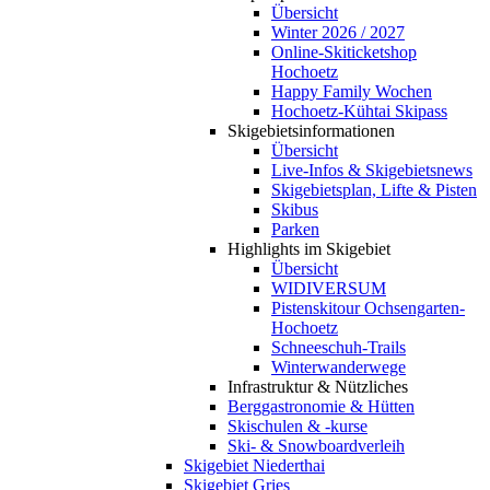
Übersicht
Winter 2026 / 2027
Online-Skiticketshop
Hochoetz
Happy Family Wochen
Hochoetz-Kühtai Skipass
Skigebietsinformationen
Übersicht
Live-Infos & Skigebietsnews
Skigebietsplan, Lifte & Pisten
Skibus
Parken
Highlights im Skigebiet
Übersicht
WIDIVERSUM
Pistenskitour Ochsengarten-
Hochoetz
Schneeschuh-Trails
Winterwanderwege
Infrastruktur & Nützliches
Berggastronomie & Hütten
Skischulen & -kurse
Ski- & Snowboardverleih
Skigebiet Niederthai
Skigebiet Gries