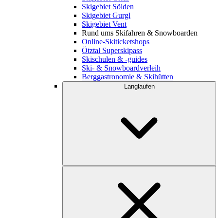
Skigebiet Sölden
Skigebiet Gurgl
Skigebiet Vent
Rund ums Skifahren & Snowboarden
Online-Skiticketshops
Ötztal Superskipass
Skischulen & -guides
Ski- & Snowboardverleih
Berggastronomie & Skihütten
Langlaufen