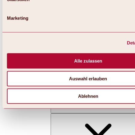
Marketing
Det
Zurück
Alles zu Skifahren & Snowboarden | Skigebiete
Skigebiete
Alle zulassen
Skigebiet Hochoetz
Auswahl erlauben
Ablehnen