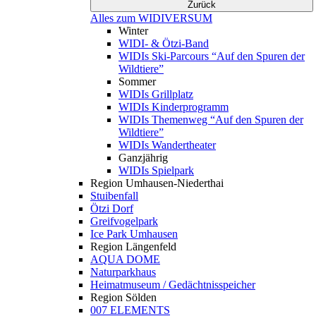
Zurück
Alles zum WIDIVERSUM
Winter
WIDI- & Ötzi-Band
WIDIs Ski-Parcours “Auf den Spuren der
Wildtiere”
Sommer
WIDIs Grillplatz
WIDIs Kinderprogramm
WIDIs Themenweg “Auf den Spuren der
Wildtiere”
WIDIs Wandertheater
Ganzjährig
WIDIs Spielpark
Region Umhausen-Niederthai
Stuibenfall
Ötzi Dorf
Greifvogelpark
Ice Park Umhausen
Region Längenfeld
AQUA DOME
Naturparkhaus
Heimatmuseum / Gedächtnisspeicher
Region Sölden
007 ELEMENTS