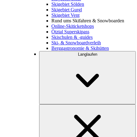
Skigebiet Sölden
Skigebiet Gurgl
Skigebiet Vent
Rund ums Skifahren & Snowboarden
Online-Skiticketshops
Ötztal Superskipass
Skischulen & -guides
Ski- & Snowboardverleih
Berggastronomie & Skihütten
Langlaufen