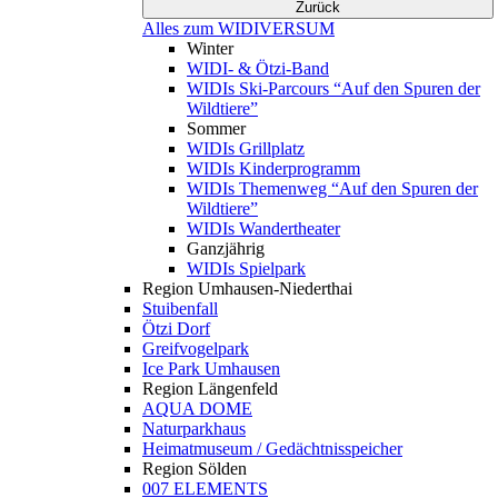
Zurück
Alles zum WIDIVERSUM
Winter
WIDI- & Ötzi-Band
WIDIs Ski-Parcours “Auf den Spuren der
Wildtiere”
Sommer
WIDIs Grillplatz
WIDIs Kinderprogramm
WIDIs Themenweg “Auf den Spuren der
Wildtiere”
WIDIs Wandertheater
Ganzjährig
WIDIs Spielpark
Region Umhausen-Niederthai
Stuibenfall
Ötzi Dorf
Greifvogelpark
Ice Park Umhausen
Region Längenfeld
AQUA DOME
Naturparkhaus
Heimatmuseum / Gedächtnisspeicher
Region Sölden
007 ELEMENTS