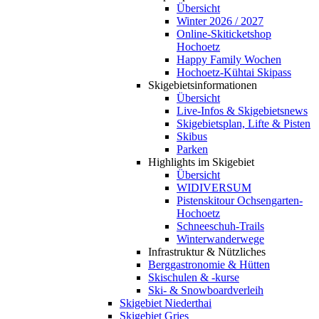
Übersicht
Winter 2026 / 2027
Online-Skiticketshop
Hochoetz
Happy Family Wochen
Hochoetz-Kühtai Skipass
Skigebietsinformationen
Übersicht
Live-Infos & Skigebietsnews
Skigebietsplan, Lifte & Pisten
Skibus
Parken
Highlights im Skigebiet
Übersicht
WIDIVERSUM
Pistenskitour Ochsengarten-
Hochoetz
Schneeschuh-Trails
Winterwanderwege
Infrastruktur & Nützliches
Berggastronomie & Hütten
Skischulen & -kurse
Ski- & Snowboardverleih
Skigebiet Niederthai
Skigebiet Gries