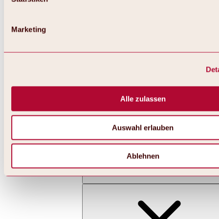
Marketing
Det
Zurück
Alles zu Skifahren & Snowboarden | Skigebiete
Skigebiete
Alle zulassen
Skigebiet Hochoetz
Auswahl erlauben
Ablehnen