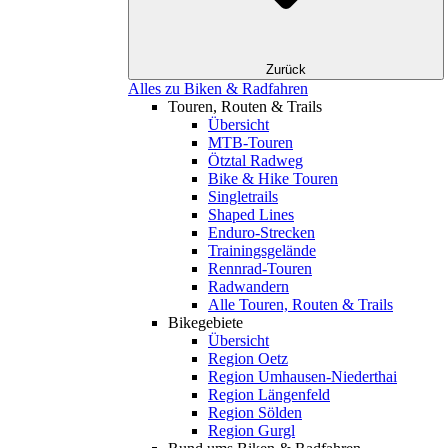
Zurück
Alles zu Biken & Radfahren
Touren, Routen & Trails
Übersicht
MTB-Touren
Ötztal Radweg
Bike & Hike Touren
Singletrails
Shaped Lines
Enduro-Strecken
Trainingsgelände
Rennrad-Touren
Radwandern
Alle Touren, Routen & Trails
Bikegebiete
Übersicht
Region Oetz
Region Umhausen-Niederthai
Region Längenfeld
Region Sölden
Region Gurgl