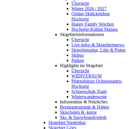
Übersicht
Winter 2026 / 2027
Online-Skiticketshop
Hochoetz
Happy Family Wochen
Hochoetz-Kühtai Skipass
Skigebietsinformationen
Übersicht
Live-Infos & Skigebietsnews
Skigebietsplan, Lifte & Pisten
Skibus
Parken
Highlights im Skigebiet
Übersicht
WIDIVERSUM
Pistenskitour Ochsengarten-
Hochoetz
Schneeschuh-Trails
Winterwanderwege
Infrastruktur & Nützliches
Berggastronomie & Hütten
Skischulen & -kurse
Ski- & Snowboardverleih
Skigebiet Niederthai
Skigebiet Gries