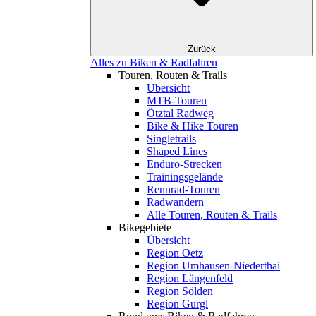
Zurück
Alles zu Biken & Radfahren
Touren, Routen & Trails
Übersicht
MTB-Touren
Ötztal Radweg
Bike & Hike Touren
Singletrails
Shaped Lines
Enduro-Strecken
Trainingsgelände
Rennrad-Touren
Radwandern
Alle Touren, Routen & Trails
Bikegebiete
Übersicht
Region Oetz
Region Umhausen-Niederthai
Region Längenfeld
Region Sölden
Region Gurgl