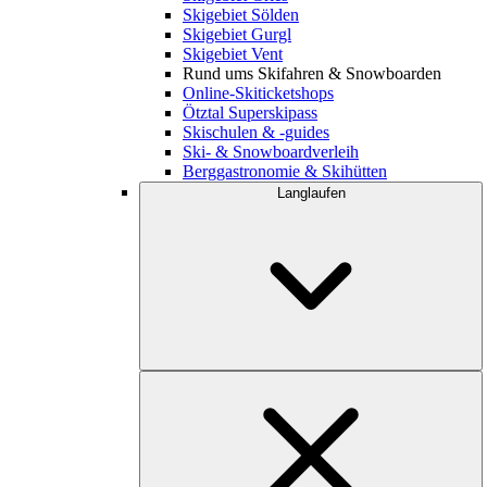
Skigebiet Sölden
Skigebiet Gurgl
Skigebiet Vent
Rund ums Skifahren & Snowboarden
Online-Skiticketshops
Ötztal Superskipass
Skischulen & -guides
Ski- & Snowboardverleih
Berggastronomie & Skihütten
Langlaufen