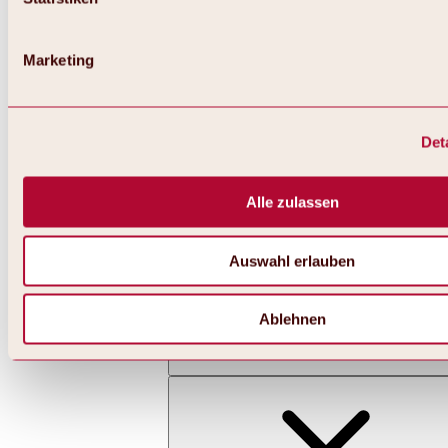
Marketing
Det
Zurück
Alles zu Skifahren & Snowboarden | Skigebiete
Skigebiete
Alle zulassen
Skigebiet Hochoetz
Auswahl erlauben
Ablehnen