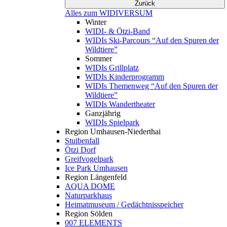
Zurück
Alles zum WIDIVERSUM
Winter
WIDI- & Ötzi-Band
WIDIs Ski-Parcours “Auf den Spuren der
Wildtiere”
Sommer
WIDIs Grillplatz
WIDIs Kinderprogramm
WIDIs Themenweg “Auf den Spuren der
Wildtiere”
WIDIs Wandertheater
Ganzjährig
WIDIs Spielpark
Region Umhausen-Niederthai
Stuibenfall
Ötzi Dorf
Greifvogelpark
Ice Park Umhausen
Region Längenfeld
AQUA DOME
Naturparkhaus
Heimatmuseum / Gedächtnisspeicher
Region Sölden
007 ELEMENTS