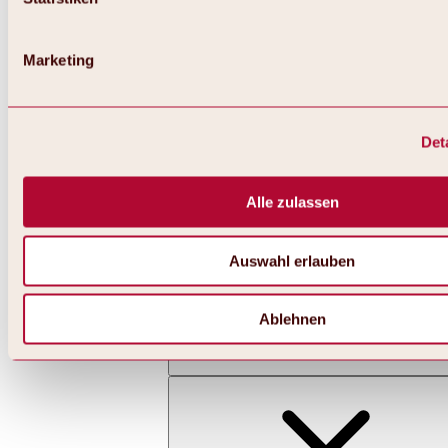
Marketing
Det
Zurück
Alles zu Skifahren & Snowboarden | Skigebiete
Skigebiete
Alle zulassen
Skigebiet Hochoetz
Auswahl erlauben
Ablehnen