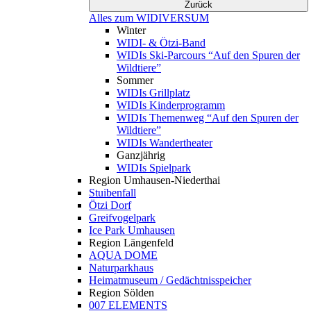
Zurück
Alles zum WIDIVERSUM
Winter
WIDI- & Ötzi-Band
WIDIs Ski-Parcours “Auf den Spuren der
Wildtiere”
Sommer
WIDIs Grillplatz
WIDIs Kinderprogramm
WIDIs Themenweg “Auf den Spuren der
Wildtiere”
WIDIs Wandertheater
Ganzjährig
WIDIs Spielpark
Region Umhausen-Niederthai
Stuibenfall
Ötzi Dorf
Greifvogelpark
Ice Park Umhausen
Region Längenfeld
AQUA DOME
Naturparkhaus
Heimatmuseum / Gedächtnisspeicher
Region Sölden
007 ELEMENTS