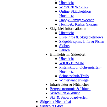
Übersicht
Winter 2026 / 2027
Online-Skiticketshop
Hochoetz
Happy Family Wochen
Hochoetz-Kühtai Skipass
Skigebietsinformationen
Übersicht
Live-Infos & Skigebietsnews
Skigebietsplan, Lifte & Pisten
Skibus
Parken
Highlights im Skigebiet
Übersicht
WIDIVERSUM
Pistenskitour Ochsengarten-
Hochoetz
Schneeschuh-Trails
Winterwanderwege
Infrastruktur & Nützliches
Berggastronomie & Hütten
Skischulen & -kurse
Ski- & Snowboardverleih
Skigebiet Niederthai
Skigebiet Gries