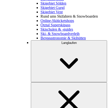
Skigebiet Sölden
Skigebiet Gurgl
Skigebiet Vent
Rund ums Skifahren & Snowboarden
Online-Skiticketshops
Ötztal Superskipass
Skischulen & -guides
Ski- & Snowboardverleih
Berggastronomie & Skihütten
Langlaufen