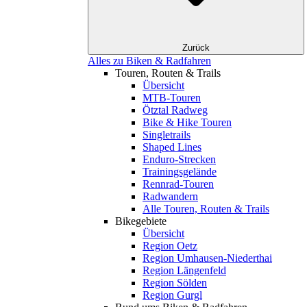
Zurück
Alles zu Biken & Radfahren
Touren, Routen & Trails
Übersicht
MTB-Touren
Ötztal Radweg
Bike & Hike Touren
Singletrails
Shaped Lines
Enduro-Strecken
Trainingsgelände
Rennrad-Touren
Radwandern
Alle Touren, Routen & Trails
Bikegebiete
Übersicht
Region Oetz
Region Umhausen-Niederthai
Region Längenfeld
Region Sölden
Region Gurgl