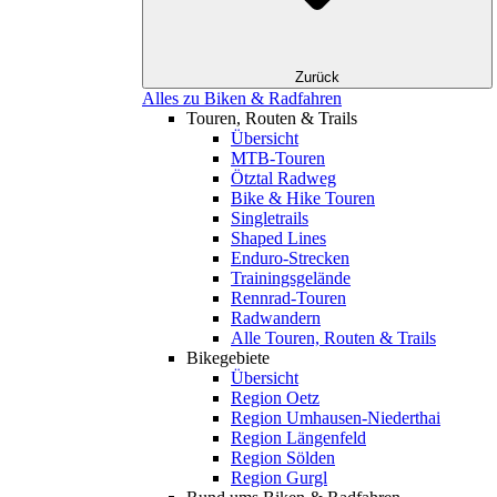
Zurück
Alles zu Biken & Radfahren
Touren, Routen & Trails
Übersicht
MTB-Touren
Ötztal Radweg
Bike & Hike Touren
Singletrails
Shaped Lines
Enduro-Strecken
Trainingsgelände
Rennrad-Touren
Radwandern
Alle Touren, Routen & Trails
Bikegebiete
Übersicht
Region Oetz
Region Umhausen-Niederthai
Region Längenfeld
Region Sölden
Region Gurgl