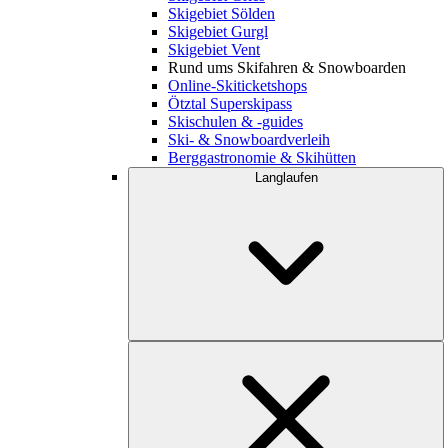
Skigebiet Sölden
Skigebiet Gurgl
Skigebiet Vent
Rund ums Skifahren & Snowboarden
Online-Skiticketshops
Ötztal Superskipass
Skischulen & -guides
Ski- & Snowboardverleih
Berggastronomie & Skihütten
Langlaufen