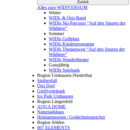
Zurück
Alles zum WIDIVERSUM
Winter
WIDI- & Ötzi-Band
WIDIs Ski-Parcours “Auf den Spuren der
Wildtiere”
Sommer
WIDIs Grillplatz
WIDIs Kinderprogramm
WIDIs Themenweg “Auf den Spuren der
Wildtiere”
WIDIs Wandertheater
Ganzjährig
WIDIs Spielpark
Region Umhausen-Niederthai
Stuibenfall
Ötzi Dorf
Greifvogelpark
Ice Park Umhausen
Region Längenfeld
AQUA DOME
Naturparkhaus
Heimatmuseum / Gedächtnisspeicher
Region Sölden
007 ELEMENTS