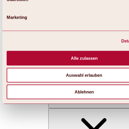
Marketing
Det
Zurück
Alles zu Skifahren & Snowboarden | Skigebiete
Skigebiete
Alle zulassen
Skigebiet Hochoetz
Auswahl erlauben
Ablehnen