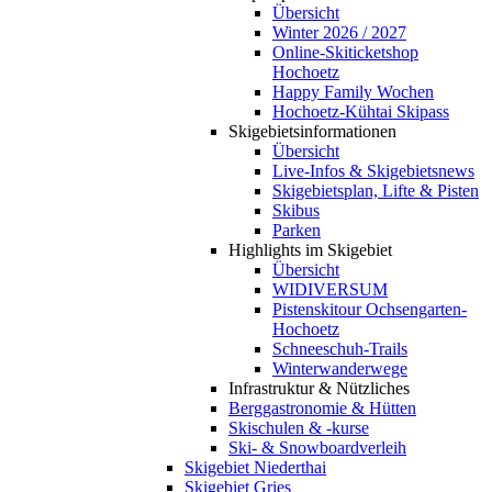
Übersicht
Winter 2026 / 2027
Online-Skiticketshop
Hochoetz
Happy Family Wochen
Hochoetz-Kühtai Skipass
Skigebietsinformationen
Übersicht
Live-Infos & Skigebietsnews
Skigebietsplan, Lifte & Pisten
Skibus
Parken
Highlights im Skigebiet
Übersicht
WIDIVERSUM
Pistenskitour Ochsengarten-
Hochoetz
Schneeschuh-Trails
Winterwanderwege
Infrastruktur & Nützliches
Berggastronomie & Hütten
Skischulen & -kurse
Ski- & Snowboardverleih
Skigebiet Niederthai
Skigebiet Gries