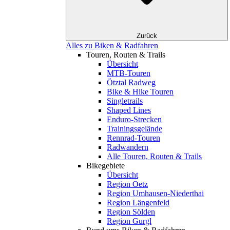
Zurück
Alles zu Biken & Radfahren
Touren, Routen & Trails
Übersicht
MTB-Touren
Ötztal Radweg
Bike & Hike Touren
Singletrails
Shaped Lines
Enduro-Strecken
Trainingsgelände
Rennrad-Touren
Radwandern
Alle Touren, Routen & Trails
Bikegebiete
Übersicht
Region Oetz
Region Umhausen-Niederthai
Region Längenfeld
Region Sölden
Region Gurgl