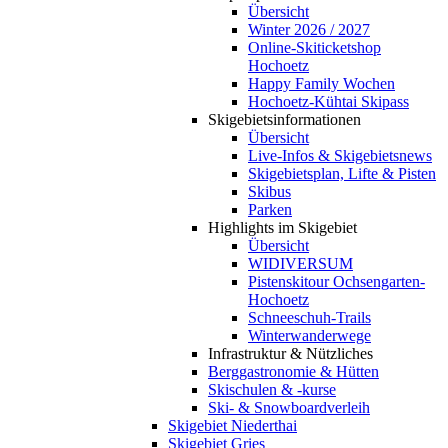
Übersicht
Winter 2026 / 2027
Online-Skiticketshop
Hochoetz
Happy Family Wochen
Hochoetz-Kühtai Skipass
Skigebietsinformationen
Übersicht
Live-Infos & Skigebietsnews
Skigebietsplan, Lifte & Pisten
Skibus
Parken
Highlights im Skigebiet
Übersicht
WIDIVERSUM
Pistenskitour Ochsengarten-
Hochoetz
Schneeschuh-Trails
Winterwanderwege
Infrastruktur & Nützliches
Berggastronomie & Hütten
Skischulen & -kurse
Ski- & Snowboardverleih
Skigebiet Niederthai
Skigebiet Gries