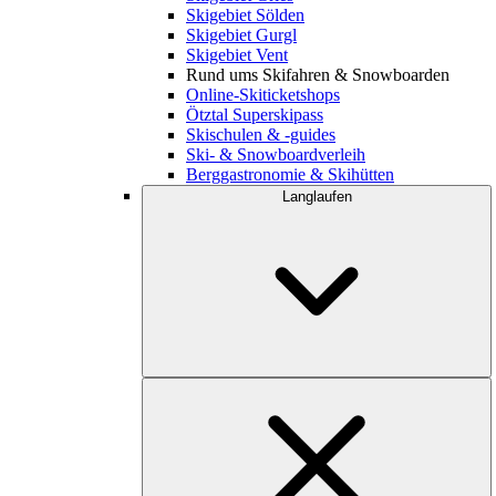
Skigebiet Sölden
Skigebiet Gurgl
Skigebiet Vent
Rund ums Skifahren & Snowboarden
Online-Skiticketshops
Ötztal Superskipass
Skischulen & -guides
Ski- & Snowboardverleih
Berggastronomie & Skihütten
Langlaufen