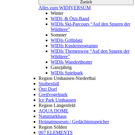
Zurück
Alles zum WIDIVERSUM
Winter
WIDI- & Ötzi-Band
WIDIs Ski-Parcours “Auf den Spuren der
Wildtiere”
Sommer
WIDIs Grillplatz
WIDIs Kinderprogramm
WIDIs Themenweg “Auf den Spuren der
Wildtiere”
WIDIs Wandertheater
Ganzjährig
WIDIs Spielpark
Region Umhausen-Niederthai
Stuibenfall
Ötzi Dorf
Greifvogelpark
Ice Park Umhausen
Region Längenfeld
AQUA DOME
Naturparkhaus
Heimatmuseum / Gedächtnisspeicher
Region Sölden
007 ELEMENTS