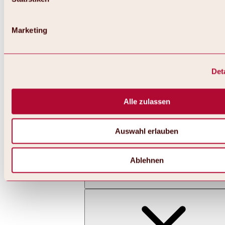
Marketing
Det
Zurück
Alles zu Skifahren & Snowboarden | Skigebiete
Skigebiete
Alle zulassen
Skigebiet Hochoetz
Auswahl erlauben
Ablehnen