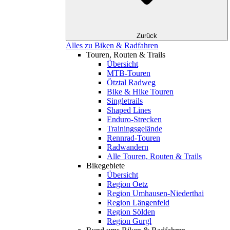
Zurück
Alles zu Biken & Radfahren
Touren, Routen & Trails
Übersicht
MTB-Touren
Ötztal Radweg
Bike & Hike Touren
Singletrails
Shaped Lines
Enduro-Strecken
Trainingsgelände
Rennrad-Touren
Radwandern
Alle Touren, Routen & Trails
Bikegebiete
Übersicht
Region Oetz
Region Umhausen-Niederthai
Region Längenfeld
Region Sölden
Region Gurgl