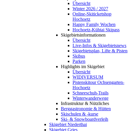
Übersicht
Winter 2026 / 2027
Online-Skiticketshop
Hochoetz
Happy Family Wochen
Hochoetz-Kühtai Skipass
Skigebietsinformationen
Übersicht
Live-Infos & Skigebietsnews
Skigebietsplan, Lifte & Pisten
Skibus
Parken
Highlights im Skigebiet
Übersicht
WIDIVERSUM
Pistenskitour Ochsengarten-
Hochoetz
Schneeschuh-Trails
Winterwanderwege
Infrastruktur & Nützliches
Berggastronomie & Hütten
Skischulen & -kurse
Ski- & Snowboardverleih
Skigebiet Niederthai
Skigebiet Gries