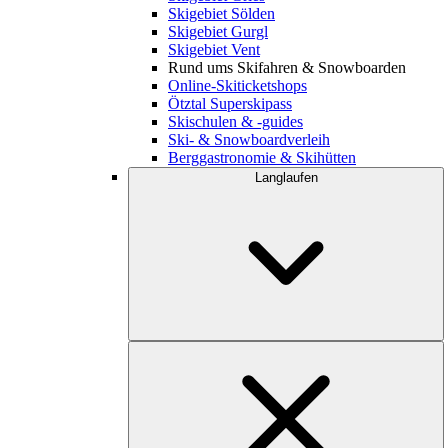
Skigebiet Sölden
Skigebiet Gurgl
Skigebiet Vent
Rund ums Skifahren & Snowboarden
Online-Skiticketshops
Ötztal Superskipass
Skischulen & -guides
Ski- & Snowboardverleih
Berggastronomie & Skihütten
Langlaufen