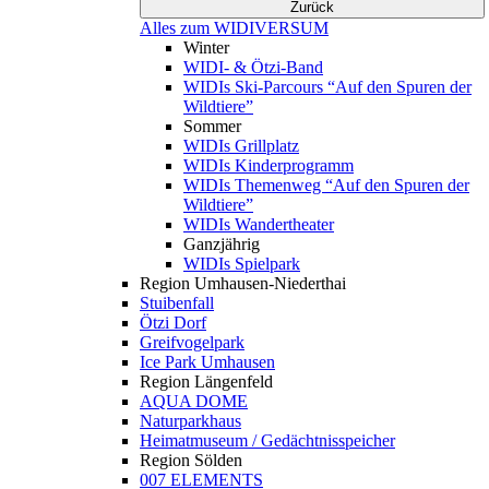
Zurück
Alles zum WIDIVERSUM
Winter
WIDI- & Ötzi-Band
WIDIs Ski-Parcours “Auf den Spuren der
Wildtiere”
Sommer
WIDIs Grillplatz
WIDIs Kinderprogramm
WIDIs Themenweg “Auf den Spuren der
Wildtiere”
WIDIs Wandertheater
Ganzjährig
WIDIs Spielpark
Region Umhausen-Niederthai
Stuibenfall
Ötzi Dorf
Greifvogelpark
Ice Park Umhausen
Region Längenfeld
AQUA DOME
Naturparkhaus
Heimatmuseum / Gedächtnisspeicher
Region Sölden
007 ELEMENTS