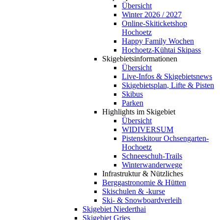
Übersicht
Winter 2026 / 2027
Online-Skiticketshop
Hochoetz
Happy Family Wochen
Hochoetz-Kühtai Skipass
Skigebietsinformationen
Übersicht
Live-Infos & Skigebietsnews
Skigebietsplan, Lifte & Pisten
Skibus
Parken
Highlights im Skigebiet
Übersicht
WIDIVERSUM
Pistenskitour Ochsengarten-
Hochoetz
Schneeschuh-Trails
Winterwanderwege
Infrastruktur & Nützliches
Berggastronomie & Hütten
Skischulen & -kurse
Ski- & Snowboardverleih
Skigebiet Niederthai
Skigebiet Gries