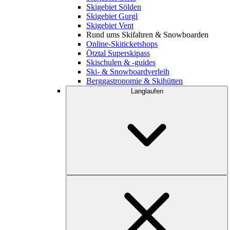
Skigebiet Sölden
Skigebiet Gurgl
Skigebiet Vent
Rund ums Skifahren & Snowboarden
Online-Skiticketshops
Ötztal Superskipass
Skischulen & -guides
Ski- & Snowboardverleih
Berggastronomie & Skihütten
Langlaufen