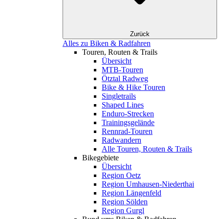
Zurück
Alles zu Biken & Radfahren
Touren, Routen & Trails
Übersicht
MTB-Touren
Ötztal Radweg
Bike & Hike Touren
Singletrails
Shaped Lines
Enduro-Strecken
Trainingsgelände
Rennrad-Touren
Radwandern
Alle Touren, Routen & Trails
Bikegebiete
Übersicht
Region Oetz
Region Umhausen-Niederthai
Region Längenfeld
Region Sölden
Region Gurgl