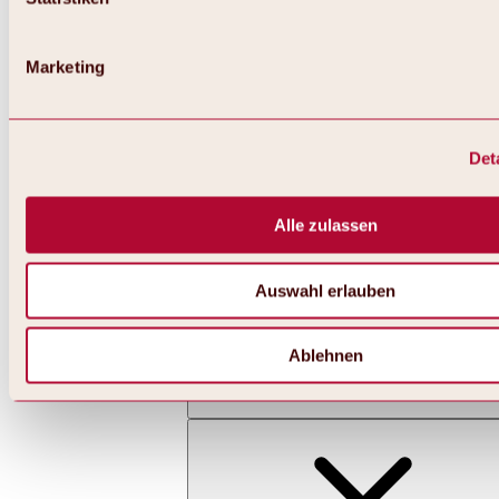
Marketing
Det
Zurück
Alles zu Skifahren & Snowboarden | Skigebiete
Skigebiete
Alle zulassen
Skigebiet Hochoetz
Auswahl erlauben
Ablehnen