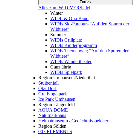
Zurück
Alles zum WIDIVERSUM
Winter
WIDI- & Ötzi-Band
WIDIs Ski-Parcours “Auf den Spuren der
Wildtiere”
Sommer
WIDIs Grillplatz
WIDIs Kinderprogramm
WIDIs Themenweg “Auf den Spuren der
Wildtiere”
WIDIs Wandertheater
Ganzjährig
WIDIs Spielpark
Region Umhausen-Niederthai
Stuibenfall
Ötzi Dorf
Greifvogelpark
Ice Park Umhausen
Region Längenfeld
AQUA DOME
Naturparkhaus
Heimatmuseum / Gedächtnisspeicher
Region Sölden
007 ELEMENTS