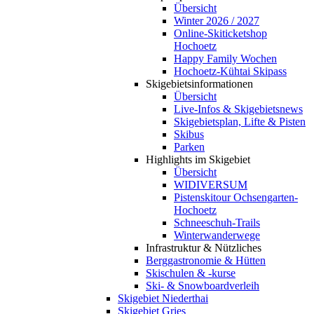
Übersicht
Winter 2026 / 2027
Online-Skiticketshop
Hochoetz
Happy Family Wochen
Hochoetz-Kühtai Skipass
Skigebietsinformationen
Übersicht
Live-Infos & Skigebietsnews
Skigebietsplan, Lifte & Pisten
Skibus
Parken
Highlights im Skigebiet
Übersicht
WIDIVERSUM
Pistenskitour Ochsengarten-
Hochoetz
Schneeschuh-Trails
Winterwanderwege
Infrastruktur & Nützliches
Berggastronomie & Hütten
Skischulen & -kurse
Ski- & Snowboardverleih
Skigebiet Niederthai
Skigebiet Gries