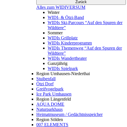
Zurück
Alles zum WIDIVERSUM
Winter
WIDI- & Ötzi-Band
WIDIs Ski-Parcours “Auf den Spuren der
Wildtiere”
Sommer
WIDIs Grillplatz
WIDIs Kinderprogramm
WIDIs Themenweg “Auf den Spuren der
Wildtiere”
WIDIs Wandertheater
Ganzjährig
WIDIs Spielpark
Region Umhausen-Niederthai
Stuibenfall
Ötzi Dorf
Greifvogelpark
Ice Park Umhausen
Region Längenfeld
AQUA DOME
Naturparkhaus
Heimatmuseum / Gedächtnisspeicher
Region Sölden
007 ELEMENTS