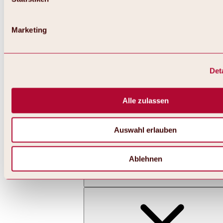
Marketing
Det
Zurück
Alles zu Skifahren & Snowboarden | Skigebiete
Skigebiete
Alle zulassen
Skigebiet Hochoetz
Auswahl erlauben
Ablehnen