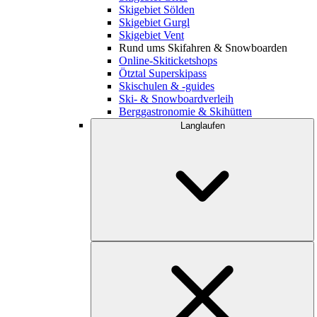
Skigebiet Sölden
Skigebiet Gurgl
Skigebiet Vent
Rund ums Skifahren & Snowboarden
Online-Skiticketshops
Ötztal Superskipass
Skischulen & -guides
Ski- & Snowboardverleih
Berggastronomie & Skihütten
Langlaufen