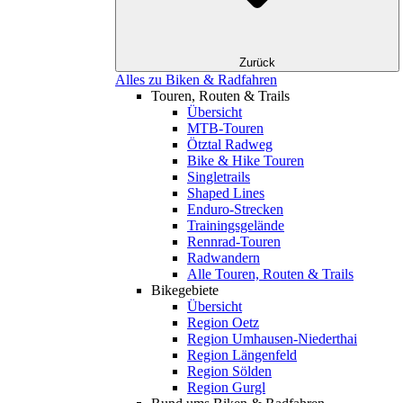
Zurück
Alles zu Biken & Radfahren
Touren, Routen & Trails
Übersicht
MTB-Touren
Ötztal Radweg
Bike & Hike Touren
Singletrails
Shaped Lines
Enduro-Strecken
Trainingsgelände
Rennrad-Touren
Radwandern
Alle Touren, Routen & Trails
Bikegebiete
Übersicht
Region Oetz
Region Umhausen-Niederthai
Region Längenfeld
Region Sölden
Region Gurgl