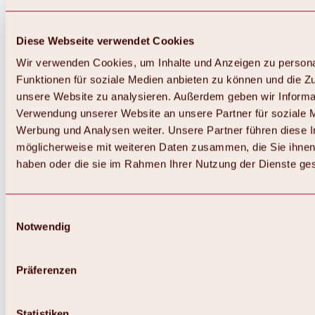
Diese Webseite verwendet Cookies
Wir verwenden Cookies, um Inhalte und Anzeigen zu persona
Funktionen für soziale Medien anbieten zu können und die Zug
unsere Website zu analysieren. Außerdem geben wir Informat
Verwendung unserer Website an unsere Partner für soziale 
Zurück
Alles zum Skigebiet Hochoetz
Werbung und Analysen weiter. Unsere Partner führen diese 
Skipasspreise
möglicherweise mit weiteren Daten zusammen, die Sie ihnen 
Übersicht
haben oder die sie im Rahmen Ihrer Nutzung der Dienste g
Winter 2026 / 2027
Online-Skiticketshop
Hochoetz
Happy Family Wochen
Einwilligungsauswahl
Hochoetz-Kühtai Skipass
Notwendig
Skigebietsinformationen
Übersicht
Live-Infos & Skigebietsnews
Skigebietsplan, Lifte & Pisten
Präferenzen
Skibus
Parken
Highlights im Skigebiet
Statistiken