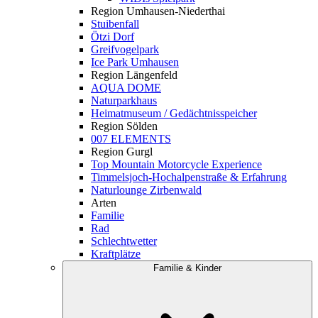
Region Umhausen-Niederthai
Stuibenfall
Ötzi Dorf
Greifvogelpark
Ice Park Umhausen
Region Längenfeld
AQUA DOME
Naturparkhaus
Heimatmuseum / Gedächtnisspeicher
Region Sölden
007 ELEMENTS
Region Gurgl
Top Mountain Motorcycle Experience
Timmelsjoch-Hochalpenstraße & Erfahrung
Naturlounge Zirbenwald
Arten
Familie
Rad
Schlechtwetter
Kraftplätze
Familie & Kinder