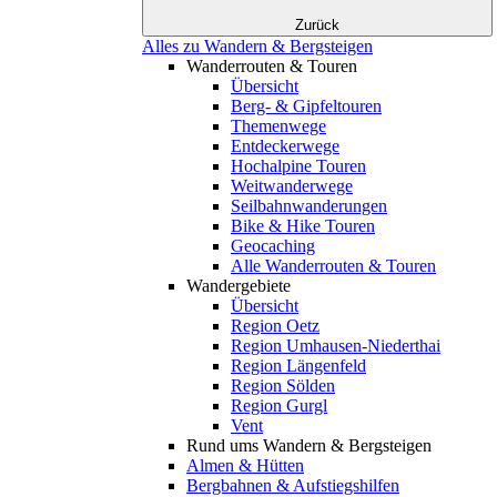
Zurück
Alles zu Wandern & Bergsteigen
Wanderrouten & Touren
Übersicht
Berg- & Gipfeltouren
Themenwege
Entdeckerwege
Hochalpine Touren
Weitwanderwege
Seilbahnwanderungen
Bike & Hike Touren
Geocaching
Alle Wanderrouten & Touren
Wandergebiete
Übersicht
Region Oetz
Region Umhausen-Niederthai
Region Längenfeld
Region Sölden
Region Gurgl
Vent
Rund ums Wandern & Bergsteigen
Almen & Hütten
Bergbahnen & Aufstiegshilfen