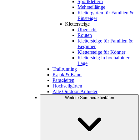
Sportklettern
Mehrseillänge
Klettergärten für Familien &
Einsteiger
Klettersteige
Übersicht
Routen
Klettersteige für Familien &
Beginner
Klettersteige für Könner
Klettersteig in hochalpiner
Lage
Trailrunning
Kajak & Kanu
Paragleiten
Hochseilgärten
Alle Outdoor-Anbieter
Weitere Sommeraktivitäten