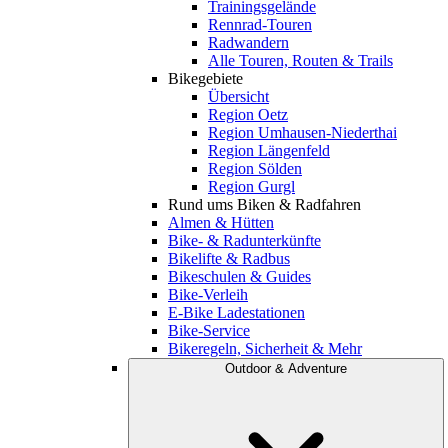
Trainingsgelände
Rennrad-Touren
Radwandern
Alle Touren, Routen & Trails
Bikegebiete
Übersicht
Region Oetz
Region Umhausen-Niederthai
Region Längenfeld
Region Sölden
Region Gurgl
Rund ums Biken & Radfahren
Almen & Hütten
Bike- & Radunterkünfte
Bikelifte & Radbus
Bikeschulen & Guides
Bike-Verleih
E-Bike Ladestationen
Bike-Service
Bikeregeln, Sicherheit & Mehr
Outdoor & Adventure