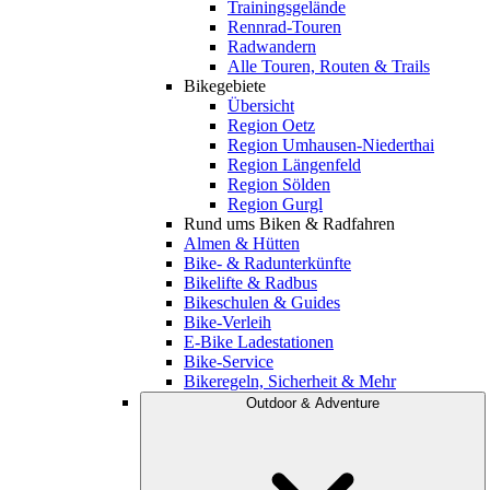
Trainingsgelände
Rennrad-Touren
Radwandern
Alle Touren, Routen & Trails
Bikegebiete
Übersicht
Region Oetz
Region Umhausen-Niederthai
Region Längenfeld
Region Sölden
Region Gurgl
Rund ums Biken & Radfahren
Almen & Hütten
Bike- & Radunterkünfte
Bikelifte & Radbus
Bikeschulen & Guides
Bike-Verleih
E-Bike Ladestationen
Bike-Service
Bikeregeln, Sicherheit & Mehr
Outdoor & Adventure