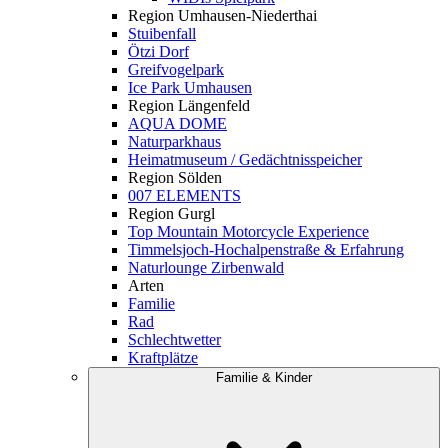
Region Umhausen-Niederthai
Stuibenfall
Ötzi Dorf
Greifvogelpark
Ice Park Umhausen
Region Längenfeld
AQUA DOME
Naturparkhaus
Heimatmuseum / Gedächtnisspeicher
Region Sölden
007 ELEMENTS
Region Gurgl
Top Mountain Motorcycle Experience
Timmelsjoch-Hochalpenstraße & Erfahrung
Naturlounge Zirbenwald
Arten
Familie
Rad
Schlechtwetter
Kraftplätze
Familie & Kinder