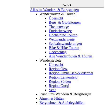
Zurück
Alles zu Wandern & Bergsteigen
Wanderrouten & Touren
Übersicht
Berg- & Gipfeltouren
Themenwege
Entdeckerwege
Hochalpine Touren
Weitwanderwege
Seilbahnwanderungen
Bike & Hike Touren
Geocaching
Alle Wanderrouten & Touren
Wandergebiete
Übersicht
Region Oetz
Region Umhausen-Niederthai
Region Längenfeld
Region Sölden
Region Gurgl
Vent
Rund ums Wandern & Bergsteigen
Almen & Hütten
Bergbahnen & Aufstiegshilfen