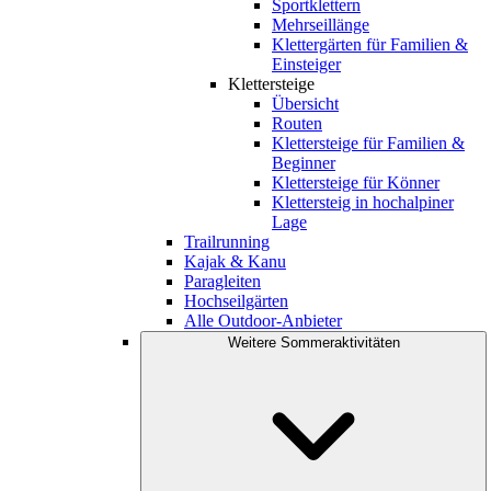
Sportklettern
Mehrseillänge
Klettergärten für Familien &
Einsteiger
Klettersteige
Übersicht
Routen
Klettersteige für Familien &
Beginner
Klettersteige für Könner
Klettersteig in hochalpiner
Lage
Trailrunning
Kajak & Kanu
Paragleiten
Hochseilgärten
Alle Outdoor-Anbieter
Weitere Sommeraktivitäten