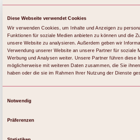
Diese Webseite verwendet Cookies
Wir verwenden Cookies, um Inhalte und Anzeigen zu persona
Funktionen für soziale Medien anbieten zu können und die Zug
unsere Website zu analysieren. Außerdem geben wir Informat
Verwendung unserer Website an unsere Partner für soziale 
Zurück
Alles zum Skigebiet Hochoetz
Werbung und Analysen weiter. Unsere Partner führen diese 
Skipasspreise
möglicherweise mit weiteren Daten zusammen, die Sie ihnen 
Übersicht
haben oder die sie im Rahmen Ihrer Nutzung der Dienste g
Winter 2026 / 2027
Online-Skiticketshop
Hochoetz
Happy Family Wochen
Einwilligungsauswahl
Hochoetz-Kühtai Skipass
Notwendig
Skigebietsinformationen
Übersicht
Live-Infos & Skigebietsnews
Skigebietsplan, Lifte & Pisten
Präferenzen
Skibus
Parken
Highlights im Skigebiet
Statistiken