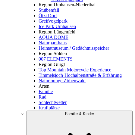
Region Umhausen-Niederthai
Stuibenfall
Ötzi Dorf
Greifvogelpark
Ice Park Umhausen
Region Längenfeld
AQUA DOME
Naturparkhaus
Heimatmuseum / Gedächtnisspeicher
Region Sölden
007 ELEMENTS
Region Gurgl
Top Mountain Motorcycle Experience
Timmelsjoch-Hochalpenstraße & Erfahrung
Naturlounge Zirbenwald
Arten
Familie
Rad
Schlechtwetter
Kraftplätze
Familie & Kinder