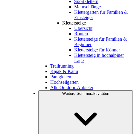
Sportklettern
Mehrseillänge
Klettergärten für Familien &
Einsteiger
Klettersteige
Übersicht
Routen
Klettersteige für Familien &
Beginner
Klettersteige für Könner
Klettersteig in hochalpiner
Lage
Trailrunning
Kajak & Kanu
Paragleiten
Hochseilgärten
Alle Outdoor-Anbieter
Weitere Sommeraktivitäten