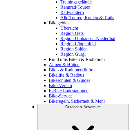
Trainingsgelände
Rennrad-Touren
Radwandern
Alle Touren, Routen & Trails
Bikegebiete
Übersicht
Region Oetz
Region Umhausen-Niederthai
Region Längenfeld
Region Sölden
Region Gurgl
Rund ums Biken & Radfahren
Almen & Hütten
Bike- & Radunterkünfte
Bikelifte & Radbus
Bikeschulen & Guides
Bike-Verleih
E-Bike Ladestationen
Bike-Service
Bikeregeln, Sicherheit & Mehr
Outdoor & Adventure