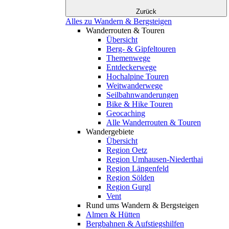
Zurück
Alles zu Wandern & Bergsteigen
Wanderrouten & Touren
Übersicht
Berg- & Gipfeltouren
Themenwege
Entdeckerwege
Hochalpine Touren
Weitwanderwege
Seilbahnwanderungen
Bike & Hike Touren
Geocaching
Alle Wanderrouten & Touren
Wandergebiete
Übersicht
Region Oetz
Region Umhausen-Niederthai
Region Längenfeld
Region Sölden
Region Gurgl
Vent
Rund ums Wandern & Bergsteigen
Almen & Hütten
Bergbahnen & Aufstiegshilfen