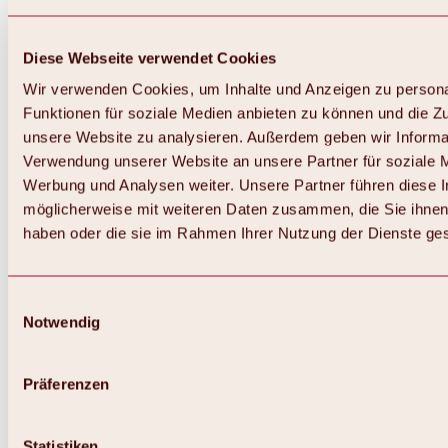
Diese Webseite verwendet Cookies
Wir verwenden Cookies, um Inhalte und Anzeigen zu persona
Funktionen für soziale Medien anbieten zu können und die Zug
unsere Website zu analysieren. Außerdem geben wir Informat
Verwendung unserer Website an unsere Partner für soziale 
Zurück
Alles zum Skigebiet Hochoetz
Werbung und Analysen weiter. Unsere Partner führen diese 
Skipasspreise
möglicherweise mit weiteren Daten zusammen, die Sie ihnen 
Übersicht
haben oder die sie im Rahmen Ihrer Nutzung der Dienste g
Winter 2026 / 2027
Online-Skiticketshop
Hochoetz
Happy Family Wochen
Einwilligungsauswahl
Hochoetz-Kühtai Skipass
Notwendig
Skigebietsinformationen
Übersicht
Live-Infos & Skigebietsnews
Skigebietsplan, Lifte & Pisten
Präferenzen
Skibus
Parken
Highlights im Skigebiet
Statistiken