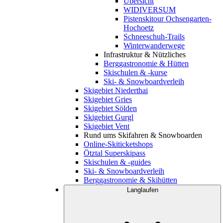
Übersicht
WIDIVERSUM
Pistenskitour Ochsengarten-
Hochoetz
Schneeschuh-Trails
Winterwanderwege
Infrastruktur & Nützliches
Berggastronomie & Hütten
Skischulen & -kurse
Ski- & Snowboardverleih
Skigebiet Niederthai
Skigebiet Gries
Skigebiet Sölden
Skigebiet Gurgl
Skigebiet Vent
Rund ums Skifahren & Snowboarden
Online-Skiticketshops
Ötztal Superskipass
Skischulen & -guides
Ski- & Snowboardverleih
Berggastronomie & Skihütten
Langlaufen