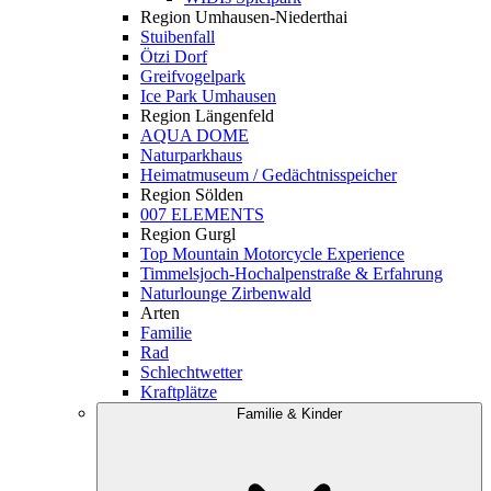
Region Umhausen-Niederthai
Stuibenfall
Ötzi Dorf
Greifvogelpark
Ice Park Umhausen
Region Längenfeld
AQUA DOME
Naturparkhaus
Heimatmuseum / Gedächtnisspeicher
Region Sölden
007 ELEMENTS
Region Gurgl
Top Mountain Motorcycle Experience
Timmelsjoch-Hochalpenstraße & Erfahrung
Naturlounge Zirbenwald
Arten
Familie
Rad
Schlechtwetter
Kraftplätze
Familie & Kinder