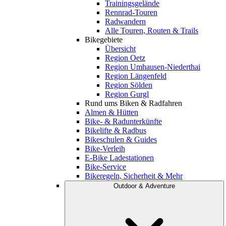
Trainingsgelände
Rennrad-Touren
Radwandern
Alle Touren, Routen & Trails
Bikegebiete
Übersicht
Region Oetz
Region Umhausen-Niederthai
Region Längenfeld
Region Sölden
Region Gurgl
Rund ums Biken & Radfahren
Almen & Hütten
Bike- & Radunterkünfte
Bikelifte & Radbus
Bikeschulen & Guides
Bike-Verleih
E-Bike Ladestationen
Bike-Service
Bikeregeln, Sicherheit & Mehr
Outdoor & Adventure