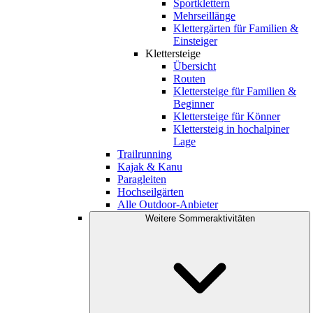
Sportklettern
Mehrseillänge
Klettergärten für Familien &
Einsteiger
Klettersteige
Übersicht
Routen
Klettersteige für Familien &
Beginner
Klettersteige für Könner
Klettersteig in hochalpiner
Lage
Trailrunning
Kajak & Kanu
Paragleiten
Hochseilgärten
Alle Outdoor-Anbieter
Weitere Sommeraktivitäten