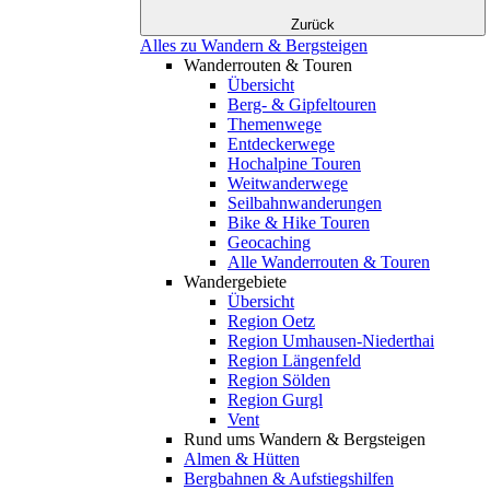
Zurück
Alles zu Wandern & Bergsteigen
Wanderrouten & Touren
Übersicht
Berg- & Gipfeltouren
Themenwege
Entdeckerwege
Hochalpine Touren
Weitwanderwege
Seilbahnwanderungen
Bike & Hike Touren
Geocaching
Alle Wanderrouten & Touren
Wandergebiete
Übersicht
Region Oetz
Region Umhausen-Niederthai
Region Längenfeld
Region Sölden
Region Gurgl
Vent
Rund ums Wandern & Bergsteigen
Almen & Hütten
Bergbahnen & Aufstiegshilfen