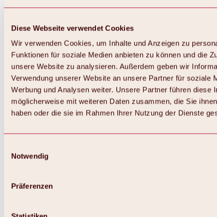
Diese Webseite verwendet Cookies
Wir verwenden Cookies, um Inhalte und Anzeigen zu persona
Funktionen für soziale Medien anbieten zu können und die Zug
unsere Website zu analysieren. Außerdem geben wir Informat
Verwendung unserer Website an unsere Partner für soziale 
Zurück
Alles zum Skigebiet Hochoetz
Werbung und Analysen weiter. Unsere Partner führen diese 
Skipasspreise
möglicherweise mit weiteren Daten zusammen, die Sie ihnen 
Übersicht
haben oder die sie im Rahmen Ihrer Nutzung der Dienste g
Winter 2026 / 2027
Online-Skiticketshop
Hochoetz
Happy Family Wochen
Einwilligungsauswahl
Hochoetz-Kühtai Skipass
Notwendig
Skigebietsinformationen
Übersicht
Live-Infos & Skigebietsnews
Skigebietsplan, Lifte & Pisten
Präferenzen
Skibus
Parken
Highlights im Skigebiet
Statistiken