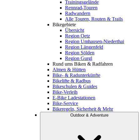
Trainingsgelände
Rennrad-Touren
Radwandern
Alle Touren, Routen & Trails
Bikegebiete
Übersicht
Region Oetz
Region Umhausen-Niederthai
Region Längenfeld
Region Sölden
Region Gurgl
Rund ums Biken & Radfahren
Almen & Hütten
Bike- & Radunterkünfte
Bikelifte & Radbus
Bikeschulen & Guides
Bike-Verleih
E-Bike Ladestationen
Bike-Service
Bikeregeln, Sicherheit & Mehr
Outdoor & Adventure