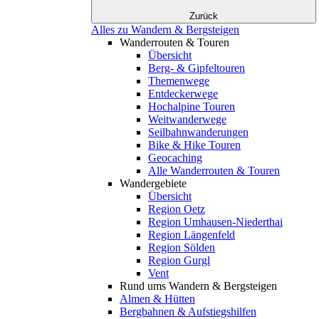
Zurück
Alles zu Wandern & Bergsteigen
Wanderrouten & Touren
Übersicht
Berg- & Gipfeltouren
Themenwege
Entdeckerwege
Hochalpine Touren
Weitwanderwege
Seilbahnwanderungen
Bike & Hike Touren
Geocaching
Alle Wanderrouten & Touren
Wandergebiete
Übersicht
Region Oetz
Region Umhausen-Niederthai
Region Längenfeld
Region Sölden
Region Gurgl
Vent
Rund ums Wandern & Bergsteigen
Almen & Hütten
Bergbahnen & Aufstiegshilfen