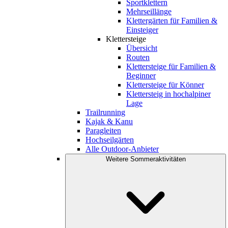
Sportklettern
Mehrseillänge
Klettergärten für Familien &
Einsteiger
Klettersteige
Übersicht
Routen
Klettersteige für Familien &
Beginner
Klettersteige für Könner
Klettersteig in hochalpiner
Lage
Trailrunning
Kajak & Kanu
Paragleiten
Hochseilgärten
Alle Outdoor-Anbieter
Weitere Sommeraktivitäten