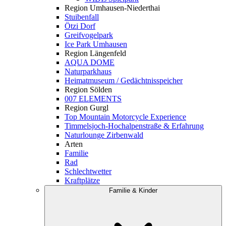
Region Umhausen-Niederthai
Stuibenfall
Ötzi Dorf
Greifvogelpark
Ice Park Umhausen
Region Längenfeld
AQUA DOME
Naturparkhaus
Heimatmuseum / Gedächtnisspeicher
Region Sölden
007 ELEMENTS
Region Gurgl
Top Mountain Motorcycle Experience
Timmelsjoch-Hochalpenstraße & Erfahrung
Naturlounge Zirbenwald
Arten
Familie
Rad
Schlechtwetter
Kraftplätze
Familie & Kinder