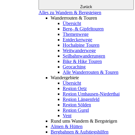
Zurück
Alles zu Wandern & Bergsteigen
Wanderrouten & Touren
Übersicht
Berg- & Gipfeltouren
Themenwege
Entdeckerwege
Hochalpine Touren
Weitwanderwege
Seilbahnwanderungen
Bike & Hike Touren
Geocaching
Alle Wanderrouten & Touren
Wandergebiete
Übersicht
Region Oetz
Region Umhausen-Niederthai
Region Längenfeld
Region Sölden
Region Gurgl
Vent
Rund ums Wandern & Bergsteigen
Almen & Hütten
Bergbahnen & Aufstiegshilfen