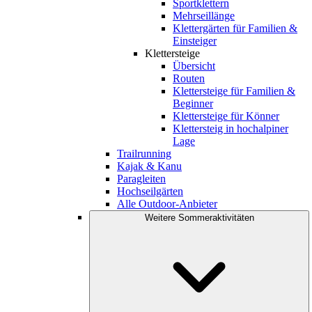
Sportklettern
Mehrseillänge
Klettergärten für Familien &
Einsteiger
Klettersteige
Übersicht
Routen
Klettersteige für Familien &
Beginner
Klettersteige für Könner
Klettersteig in hochalpiner
Lage
Trailrunning
Kajak & Kanu
Paragleiten
Hochseilgärten
Alle Outdoor-Anbieter
Weitere Sommeraktivitäten