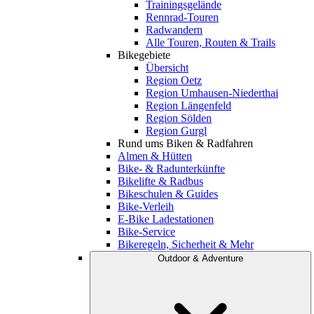
Trainingsgelände
Rennrad-Touren
Radwandern
Alle Touren, Routen & Trails
Bikegebiete
Übersicht
Region Oetz
Region Umhausen-Niederthai
Region Längenfeld
Region Sölden
Region Gurgl
Rund ums Biken & Radfahren
Almen & Hütten
Bike- & Radunterkünfte
Bikelifte & Radbus
Bikeschulen & Guides
Bike-Verleih
E-Bike Ladestationen
Bike-Service
Bikeregeln, Sicherheit & Mehr
Outdoor & Adventure