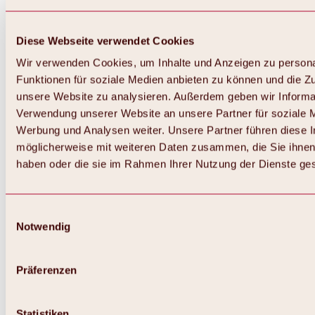
Diese Webseite verwendet Cookies
Wir verwenden Cookies, um Inhalte und Anzeigen zu persona
Funktionen für soziale Medien anbieten zu können und die Zug
unsere Website zu analysieren. Außerdem geben wir Informat
Verwendung unserer Website an unsere Partner für soziale 
Zurück
Alles zum Skigebiet Hochoetz
Werbung und Analysen weiter. Unsere Partner führen diese 
Skipasspreise
möglicherweise mit weiteren Daten zusammen, die Sie ihnen 
Übersicht
haben oder die sie im Rahmen Ihrer Nutzung der Dienste g
Winter 2026 / 2027
Online-Skiticketshop
Hochoetz
Happy Family Wochen
Einwilligungsauswahl
Hochoetz-Kühtai Skipass
Notwendig
Skigebietsinformationen
Übersicht
Live-Infos & Skigebietsnews
Skigebietsplan, Lifte & Pisten
Präferenzen
Skibus
Parken
Highlights im Skigebiet
Statistiken