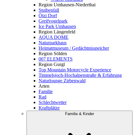
Region Umhausen-Niederthai
Stuibenfall
Ötzi Dorf
Greifvogelpark
Ice Park Umhausen
Region Längenfeld
AQUA DOME
Naturparkhaus
Heimatmuseum / Gedächtnisspeicher
Region Sölden
007 ELEMENTS
Region Gurgl
Top Mountain Motorcycle Experience
Timmelsjoch-Hochalpenstraße & Erfahrung
Naturlounge Zirbenwald
Arten
Familie
Rad
Schlechtwetter
Kraftplätze
Familie & Kinder