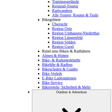
Trainingsgelände
Rennrad-Touren
Radwandern
Alle Touren, Routen & Trails
Bikegebiete
Übersicht
Region Oetz
Region Umhausen-Niederthai
Region Längenfeld
Region Sölden
Region Gurgl
Rund ums Biken & Radfahren
Almen & Hütten
Bike- & Radunterkünfte
Bikelifte & Radbus
Bikeschulen & Guides
Bike-Verleih
E-Bike Ladestationen
Bike-Service
Bikeregeln, Sicherheit & Mehr
Outdoor & Adventure