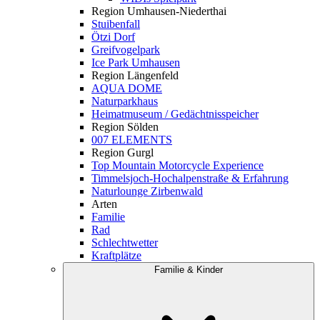
Region Umhausen-Niederthai
Stuibenfall
Ötzi Dorf
Greifvogelpark
Ice Park Umhausen
Region Längenfeld
AQUA DOME
Naturparkhaus
Heimatmuseum / Gedächtnisspeicher
Region Sölden
007 ELEMENTS
Region Gurgl
Top Mountain Motorcycle Experience
Timmelsjoch-Hochalpenstraße & Erfahrung
Naturlounge Zirbenwald
Arten
Familie
Rad
Schlechtwetter
Kraftplätze
Familie & Kinder