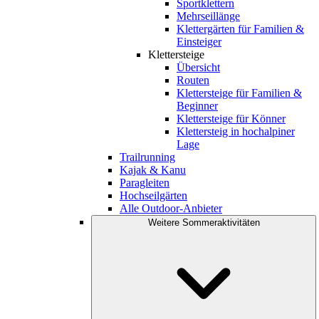
Sportklettern
Mehrseillänge
Klettergärten für Familien &
Einsteiger
Klettersteige
Übersicht
Routen
Klettersteige für Familien &
Beginner
Klettersteige für Könner
Klettersteig in hochalpiner
Lage
Trailrunning
Kajak & Kanu
Paragleiten
Hochseilgärten
Alle Outdoor-Anbieter
Weitere Sommeraktivitäten