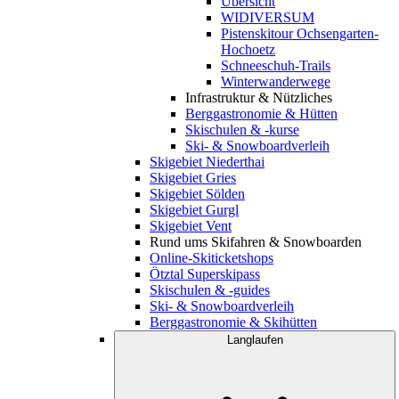
Übersicht
WIDIVERSUM
Pistenskitour Ochsengarten-
Hochoetz
Schneeschuh-Trails
Winterwanderwege
Infrastruktur & Nützliches
Berggastronomie & Hütten
Skischulen & -kurse
Ski- & Snowboardverleih
Skigebiet Niederthai
Skigebiet Gries
Skigebiet Sölden
Skigebiet Gurgl
Skigebiet Vent
Rund ums Skifahren & Snowboarden
Online-Skiticketshops
Ötztal Superskipass
Skischulen & -guides
Ski- & Snowboardverleih
Berggastronomie & Skihütten
Langlaufen