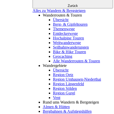
Zurück
Alles zu Wandern & Bergsteigen
Wanderrouten & Touren
Übersicht
Berg- & Gipfeltouren
Themenwege
Entdeckerwege
Hochalpine Touren
Weitwanderwege
Seilbahnwanderungen
Bike & Hike Touren
Geocaching
Alle Wanderrouten & Touren
Wandergebiete
Übersicht
Region Oetz
Region Umhausen-Niederthai
Region Längenfeld
Region Sölden
Region Gurgl
Vent
Rund ums Wandern & Bergsteigen
Almen & Hütten
Bergbahnen & Aufstiegshilfen