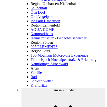
Region Umhausen-Niederthai
Stuibenfall
Ötzi Dorf
Greifvogelpark
Ice Park Umhausen
Region Längenfeld
AQUA DOME
Naturparkhaus
Heimatmuseum / Gedächtnisspeicher
Region Sölden
007 ELEMENTS
Region Gurgl
Top Mountain Motorcycle Experience
Timmelsjoch-Hochalpenstraße & Erfahrung
Naturlounge Zirbenwald
Arten
Familie
Rad
Schlechtwetter
Kraftplätze
Familie & Kinder