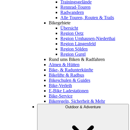
Trainingsgelände
Rennrad-Touren
Radwandern
Alle Touren, Routen & Trails
Bikegebiete
Übersicht
Region Oetz
Region Umhausen-Niederthai
Region Längenfeld
Region Sölden
Region Gurgl
Rund ums Biken & Radfahren
Almen & Hütten
Bike- & Radunterkünfte
Bikelifte & Radbus
Bikeschulen & Guides
Bike-Verleih
E-Bike Ladestationen
Bike-Service
Bikeregeln, Sicherheit & Mehr
Outdoor & Adventure