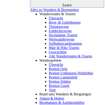
Zurück
Alles zu Wandern & Bergsteigen
Wanderrouten & Touren
Übersicht
Berg- & Gipfeltouren
Themenwege
Entdeckerwege
Hochalpine Touren
Weitwanderwege
Seilbahnwanderungen
Bike & Hike Touren
Geocaching
Alle Wanderrouten & Touren
Wandergebiete
Übersicht
Region Oetz
Region Umhausen-Niederthai
Region Längenfeld
Region Sölden
Region Gurgl
Vent
Rund ums Wandern & Bergsteigen
Almen & Hütten
Bergbahnen & Aufstiegshilfen