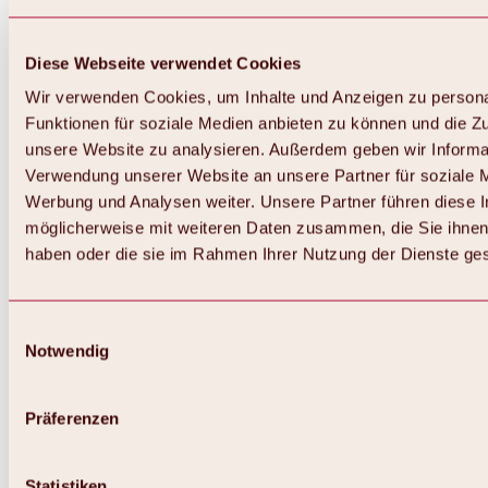
Diese Webseite verwendet Cookies
Wir verwenden Cookies, um Inhalte und Anzeigen zu persona
Funktionen für soziale Medien anbieten zu können und die Zug
unsere Website zu analysieren. Außerdem geben wir Informat
Verwendung unserer Website an unsere Partner für soziale 
Zurück
Alles zum Skigebiet Hochoetz
Werbung und Analysen weiter. Unsere Partner führen diese 
Skipasspreise
möglicherweise mit weiteren Daten zusammen, die Sie ihnen 
Übersicht
haben oder die sie im Rahmen Ihrer Nutzung der Dienste g
Winter 2026 / 2027
Online-Skiticketshop
Hochoetz
Happy Family Wochen
Einwilligungsauswahl
Hochoetz-Kühtai Skipass
Notwendig
Skigebietsinformationen
Übersicht
Live-Infos & Skigebietsnews
Skigebietsplan, Lifte & Pisten
Präferenzen
Skibus
Parken
Highlights im Skigebiet
Statistiken