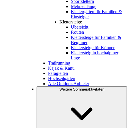
Sportklettern
Mehrseillänge
Klettergärten für Familien &
Einsteiger
Klettersteige
Übersicht
Routen
Klettersteige für Familien &
Beginner
Klettersteige für Könner
Klettersteig in hochalpiner
Lage
Trailrunning
Kajak & Kanu
Paragleiten
Hochseilgärten
Alle Outdoor-Anbieter
Weitere Sommeraktivitäten