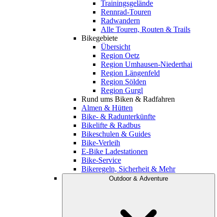
Trainingsgelände
Rennrad-Touren
Radwandern
Alle Touren, Routen & Trails
Bikegebiete
Übersicht
Region Oetz
Region Umhausen-Niederthai
Region Längenfeld
Region Sölden
Region Gurgl
Rund ums Biken & Radfahren
Almen & Hütten
Bike- & Radunterkünfte
Bikelifte & Radbus
Bikeschulen & Guides
Bike-Verleih
E-Bike Ladestationen
Bike-Service
Bikeregeln, Sicherheit & Mehr
Outdoor & Adventure