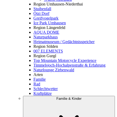
Region Umhausen-Niederthai
Stuibenfall
Ötzi Dorf
Greifvogelpark
Ice Park Umhausen
Region Längenfeld
AQUA DOME
Naturparkhaus
Heimatmuseum / Gedächtnisspeicher
Region Sölden
007 ELEMENTS
Region Gurgl
Top Mountain Motorcycle Experience
Timmelsjoch-Hochalpenstraße & Erfahrung
Naturlounge Zirbenwald
Arten
Familie
Rad
Schlechtwetter
Kraftplätze
Familie & Kinder