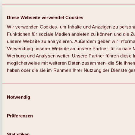
Diese Webseite verwendet Cookies
Wir verwenden Cookies, um Inhalte und Anzeigen zu persona
Funktionen für soziale Medien anbieten zu können und die Zug
unsere Website zu analysieren. Außerdem geben wir Informat
Verwendung unserer Website an unsere Partner für soziale 
Zurück
Alles zum Skigebiet Hochoetz
Werbung und Analysen weiter. Unsere Partner führen diese 
Skipasspreise
möglicherweise mit weiteren Daten zusammen, die Sie ihnen 
Übersicht
haben oder die sie im Rahmen Ihrer Nutzung der Dienste g
Winter 2026 / 2027
Online-Skiticketshop
Hochoetz
Happy Family Wochen
Einwilligungsauswahl
Hochoetz-Kühtai Skipass
Notwendig
Skigebietsinformationen
Übersicht
Live-Infos & Skigebietsnews
Skigebietsplan, Lifte & Pisten
Präferenzen
Skibus
Parken
Highlights im Skigebiet
Statistiken