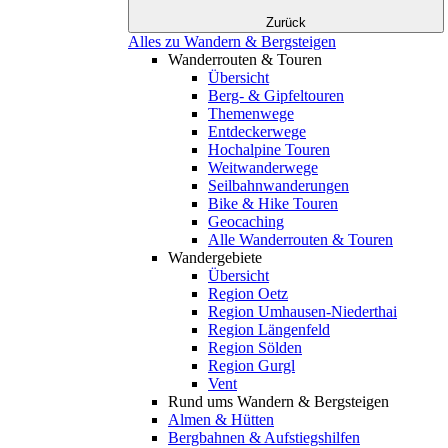
Zurück
Alles zu Wandern & Bergsteigen
Wanderrouten & Touren
Übersicht
Berg- & Gipfeltouren
Themenwege
Entdeckerwege
Hochalpine Touren
Weitwanderwege
Seilbahnwanderungen
Bike & Hike Touren
Geocaching
Alle Wanderrouten & Touren
Wandergebiete
Übersicht
Region Oetz
Region Umhausen-Niederthai
Region Längenfeld
Region Sölden
Region Gurgl
Vent
Rund ums Wandern & Bergsteigen
Almen & Hütten
Bergbahnen & Aufstiegshilfen