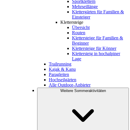
Sportklettern
Mehrseillänge
Klettergärten für Familien &
Einsteiger
Klettersteige
Übersicht
Routen
Klettersteige für Familien &
Beginner
Klettersteige für Könner
Klettersteig in hochalpiner
Lage
Trailrunning
Kajak & Kanu
Paragleiten
Hochseilgärten
Alle Outdoor-Anbieter
Weitere Sommeraktivitäten