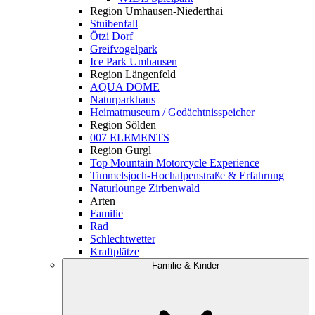
Region Umhausen-Niederthai
Stuibenfall
Ötzi Dorf
Greifvogelpark
Ice Park Umhausen
Region Längenfeld
AQUA DOME
Naturparkhaus
Heimatmuseum / Gedächtnisspeicher
Region Sölden
007 ELEMENTS
Region Gurgl
Top Mountain Motorcycle Experience
Timmelsjoch-Hochalpenstraße & Erfahrung
Naturlounge Zirbenwald
Arten
Familie
Rad
Schlechtwetter
Kraftplätze
Familie & Kinder