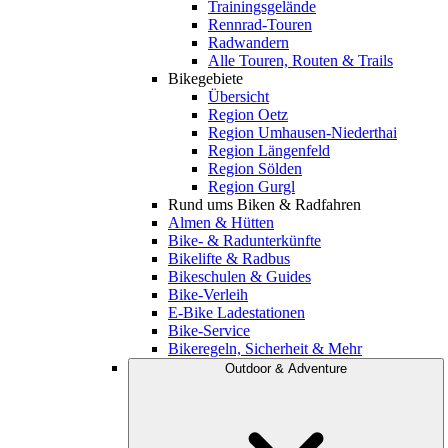
Trainingsgelände
Rennrad-Touren
Radwandern
Alle Touren, Routen & Trails
Bikegebiete
Übersicht
Region Oetz
Region Umhausen-Niederthai
Region Längenfeld
Region Sölden
Region Gurgl
Rund ums Biken & Radfahren
Almen & Hütten
Bike- & Radunterkünfte
Bikelifte & Radbus
Bikeschulen & Guides
Bike-Verleih
E-Bike Ladestationen
Bike-Service
Bikeregeln, Sicherheit & Mehr
Outdoor & Adventure