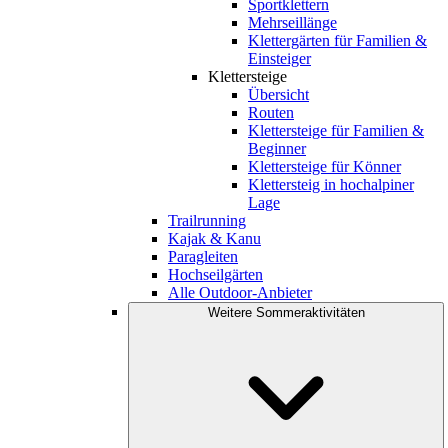
Sportklettern
Mehrseillänge
Klettergärten für Familien &
Einsteiger
Klettersteige
Übersicht
Routen
Klettersteige für Familien &
Beginner
Klettersteige für Könner
Klettersteig in hochalpiner
Lage
Trailrunning
Kajak & Kanu
Paragleiten
Hochseilgärten
Alle Outdoor-Anbieter
Weitere Sommeraktivitäten