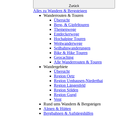
Zurück
Alles zu Wandern & Bergsteigen
Wanderrouten & Touren
Übersicht
Berg- & Gipfeltouren
Themenwege
Entdeckerwege
Hochalpine Touren
Weitwanderwege
Seilbahnwanderungen
Bike & Hike Touren
Geocaching
Alle Wanderrouten & Touren
Wandergebiete
Übersicht
Region Oetz
Region Umhausen-Niederthai
Region Längenfeld
Region Sölden
Region Gurgl
Vent
Rund ums Wandern & Bergsteigen
Almen & Hütten
Bergbahnen & Aufstiegshilfen