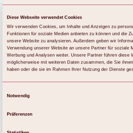
Diese Webseite verwendet Cookies
Wir verwenden Cookies, um Inhalte und Anzeigen zu persona
Funktionen für soziale Medien anbieten zu können und die Zug
unsere Website zu analysieren. Außerdem geben wir Informat
Verwendung unserer Website an unsere Partner für soziale 
Zurück
Alles zum Skigebiet Hochoetz
Werbung und Analysen weiter. Unsere Partner führen diese 
Skipasspreise
möglicherweise mit weiteren Daten zusammen, die Sie ihnen 
Übersicht
haben oder die sie im Rahmen Ihrer Nutzung der Dienste g
Winter 2026 / 2027
Online-Skiticketshop
Hochoetz
Happy Family Wochen
Einwilligungsauswahl
Hochoetz-Kühtai Skipass
Notwendig
Skigebietsinformationen
Übersicht
Live-Infos & Skigebietsnews
Skigebietsplan, Lifte & Pisten
Präferenzen
Skibus
Parken
Highlights im Skigebiet
Statistiken