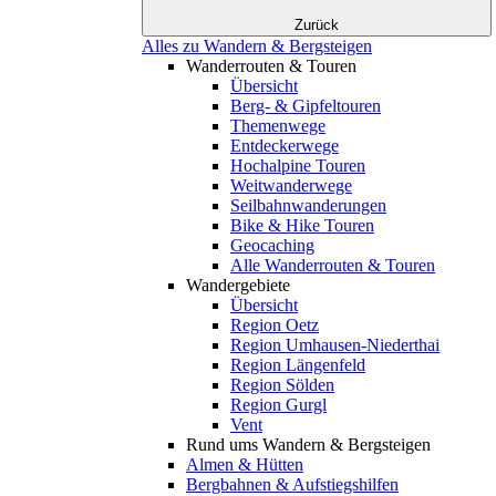
Zurück
Alles zu Wandern & Bergsteigen
Wanderrouten & Touren
Übersicht
Berg- & Gipfeltouren
Themenwege
Entdeckerwege
Hochalpine Touren
Weitwanderwege
Seilbahnwanderungen
Bike & Hike Touren
Geocaching
Alle Wanderrouten & Touren
Wandergebiete
Übersicht
Region Oetz
Region Umhausen-Niederthai
Region Längenfeld
Region Sölden
Region Gurgl
Vent
Rund ums Wandern & Bergsteigen
Almen & Hütten
Bergbahnen & Aufstiegshilfen