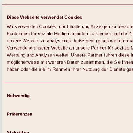
Diese Webseite verwendet Cookies
Wir verwenden Cookies, um Inhalte und Anzeigen zu persona
Funktionen für soziale Medien anbieten zu können und die Zug
unsere Website zu analysieren. Außerdem geben wir Informat
Verwendung unserer Website an unsere Partner für soziale 
Zurück
Alles zum Skigebiet Hochoetz
Werbung und Analysen weiter. Unsere Partner führen diese 
Skipasspreise
möglicherweise mit weiteren Daten zusammen, die Sie ihnen 
Übersicht
haben oder die sie im Rahmen Ihrer Nutzung der Dienste g
Winter 2026 / 2027
Online-Skiticketshop
Hochoetz
Happy Family Wochen
Einwilligungsauswahl
Hochoetz-Kühtai Skipass
Notwendig
Skigebietsinformationen
Übersicht
Live-Infos & Skigebietsnews
Skigebietsplan, Lifte & Pisten
Präferenzen
Skibus
Parken
Highlights im Skigebiet
Statistiken