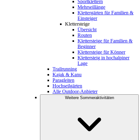
Sportklettern
Mehrseillänge
Klettergärten für Familien &
Einsteiger
Klettersteige
Übersicht
Routen
Klettersteige für Familien &
Beginner
Klettersteige für Könner
Klettersteig in hochalpiner
Lage
Trailrunning
Kajak & Kanu
Paragleiten
Hochseilgärten
Alle Outdoor-Anbieter
Weitere Sommeraktivitäten