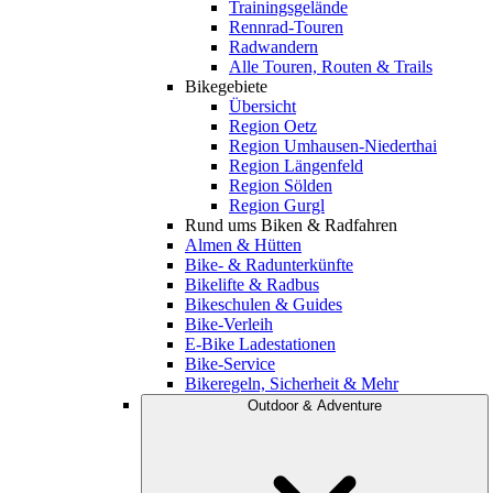
Trainingsgelände
Rennrad-Touren
Radwandern
Alle Touren, Routen & Trails
Bikegebiete
Übersicht
Region Oetz
Region Umhausen-Niederthai
Region Längenfeld
Region Sölden
Region Gurgl
Rund ums Biken & Radfahren
Almen & Hütten
Bike- & Radunterkünfte
Bikelifte & Radbus
Bikeschulen & Guides
Bike-Verleih
E-Bike Ladestationen
Bike-Service
Bikeregeln, Sicherheit & Mehr
Outdoor & Adventure