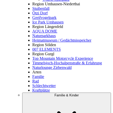
Region Umhausen-Niederthai
Stuibenfall
Ötzi Dorf
Greifvogelpark
Ice Park Umhausen
Region Längenfeld
AQUA DOME
Naturparkhaus
Heimatmuseum / Gedächtnisspeicher
Region Sölden
007 ELEMENTS
Region Gurgl
Top Mountain Motorcycle Experience
Timmelsjoch-Hochalpenstraße & Erfahrung
Naturlounge Zirbenwald
Arten
Familie
Rad
Schlechtwetter
Kraftplätze
Familie & Kinder