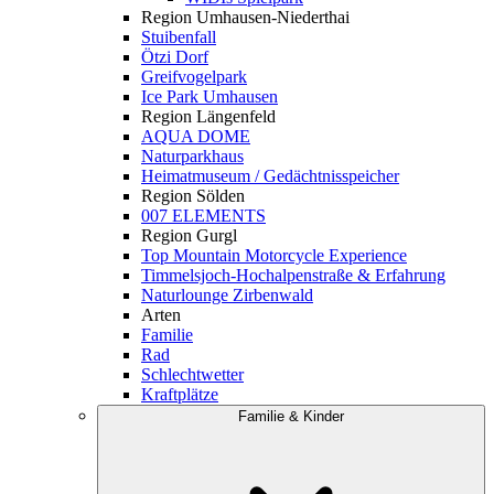
Region Umhausen-Niederthai
Stuibenfall
Ötzi Dorf
Greifvogelpark
Ice Park Umhausen
Region Längenfeld
AQUA DOME
Naturparkhaus
Heimatmuseum / Gedächtnisspeicher
Region Sölden
007 ELEMENTS
Region Gurgl
Top Mountain Motorcycle Experience
Timmelsjoch-Hochalpenstraße & Erfahrung
Naturlounge Zirbenwald
Arten
Familie
Rad
Schlechtwetter
Kraftplätze
Familie & Kinder