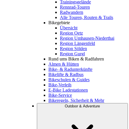
Trainingsgelände
Rennrad-Touren
Radwandern
Alle Touren, Routen & Trails
Bikegebiete
Übersicht
Region Oetz
Region Umhausen-Niederthai
Region Längenfeld
Region Sölden
Region Gurgl
Rund ums Biken & Radfahren
Almen & Hütten
Bike- & Radunterkünfte
Bikelifte & Radbus
Bikeschulen & Guides
Bike-Verleih
E-Bike Ladestationen
Bike-Service
Bikeregeln, Sicherheit & Mehr
Outdoor & Adventure