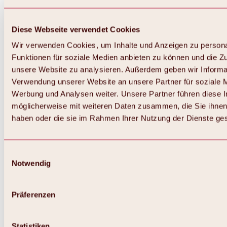
Diese Webseite verwendet Cookies
Wir verwenden Cookies, um Inhalte und Anzeigen zu persona
Funktionen für soziale Medien anbieten zu können und die Zug
unsere Website zu analysieren. Außerdem geben wir Informat
Verwendung unserer Website an unsere Partner für soziale 
Zurück
Alles zum Skigebiet Hochoetz
Werbung und Analysen weiter. Unsere Partner führen diese 
Skipasspreise
möglicherweise mit weiteren Daten zusammen, die Sie ihnen 
Übersicht
haben oder die sie im Rahmen Ihrer Nutzung der Dienste g
Winter 2026 / 2027
Online-Skiticketshop
Hochoetz
Happy Family Wochen
Einwilligungsauswahl
Hochoetz-Kühtai Skipass
Notwendig
Skigebietsinformationen
Übersicht
Live-Infos & Skigebietsnews
Skigebietsplan, Lifte & Pisten
Präferenzen
Skibus
Parken
Highlights im Skigebiet
Statistiken