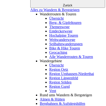
Zurück
Alles zu Wandern & Bergsteigen
Wanderrouten & Touren
Übersicht
Berg- & Gipfeltouren
Themenwege
Entdeckerwege
Hochalpine Touren
Weitwanderwege
Seilbahnwanderungen
Bike & Hike Touren
Geocaching
Alle Wanderrouten & Touren
Wandergebiete
Übersicht
Region Oetz
Region Umhausen-Niederthai
Region Längenfeld
Region Sölden
Region Gurgl
Vent
Rund ums Wandern & Bergsteigen
Almen & Hütten
Bergbahnen & Aufstiegshilfen