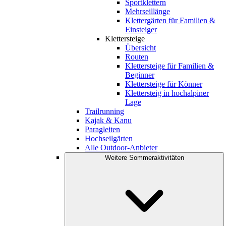
Sportklettern
Mehrseillänge
Klettergärten für Familien &
Einsteiger
Klettersteige
Übersicht
Routen
Klettersteige für Familien &
Beginner
Klettersteige für Könner
Klettersteig in hochalpiner
Lage
Trailrunning
Kajak & Kanu
Paragleiten
Hochseilgärten
Alle Outdoor-Anbieter
Weitere Sommeraktivitäten