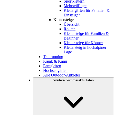
Sportklettern
Mehrseillänge
Klettergärten für Familien &
Einsteiger
Klettersteige
Übersicht
Routen
Klettersteige für Familien &
Beginner
Klettersteige für Könner
Klettersteig in hochalpiner
Lage
Trailrunning
Kajak & Kanu
Paragleiten
Hochseilgärten
Alle Outdoor-Anbieter
Weitere Sommeraktivitäten