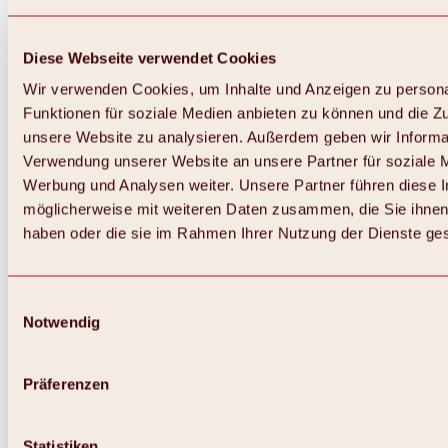
Diese Webseite verwendet Cookies
Wir verwenden Cookies, um Inhalte und Anzeigen zu persona
Funktionen für soziale Medien anbieten zu können und die Zug
unsere Website zu analysieren. Außerdem geben wir Informat
Verwendung unserer Website an unsere Partner für soziale 
Zurück
Alles zum Skigebiet Hochoetz
Werbung und Analysen weiter. Unsere Partner führen diese 
Skipasspreise
möglicherweise mit weiteren Daten zusammen, die Sie ihnen 
Übersicht
haben oder die sie im Rahmen Ihrer Nutzung der Dienste g
Winter 2026 / 2027
Online-Skiticketshop
Hochoetz
Happy Family Wochen
Einwilligungsauswahl
Hochoetz-Kühtai Skipass
Notwendig
Skigebietsinformationen
Übersicht
Live-Infos & Skigebietsnews
Skigebietsplan, Lifte & Pisten
Präferenzen
Skibus
Parken
Highlights im Skigebiet
Statistiken