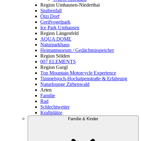
Region Umhausen-Niederthai
Stuibenfall
Ötzi Dorf
Greifvogelpark
Ice Park Umhausen
Region Längenfeld
AQUA DOME
Naturparkhaus
Heimatmuseum / Gedächtnisspeicher
Region Sölden
007 ELEMENTS
Region Gurgl
Top Mountain Motorcycle Experience
Timmelsjoch-Hochalpenstraße & Erfahrung
Naturlounge Zirbenwald
Arten
Familie
Rad
Schlechtwetter
Kraftplätze
Familie & Kinder