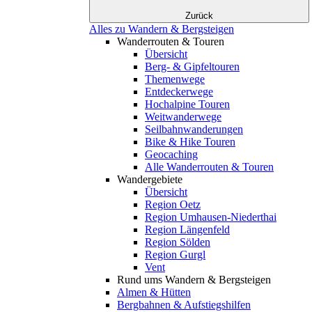
Zurück
Alles zu Wandern & Bergsteigen
Wanderrouten & Touren
Übersicht
Berg- & Gipfeltouren
Themenwege
Entdeckerwege
Hochalpine Touren
Weitwanderwege
Seilbahnwanderungen
Bike & Hike Touren
Geocaching
Alle Wanderrouten & Touren
Wandergebiete
Übersicht
Region Oetz
Region Umhausen-Niederthai
Region Längenfeld
Region Sölden
Region Gurgl
Vent
Rund ums Wandern & Bergsteigen
Almen & Hütten
Bergbahnen & Aufstiegshilfen