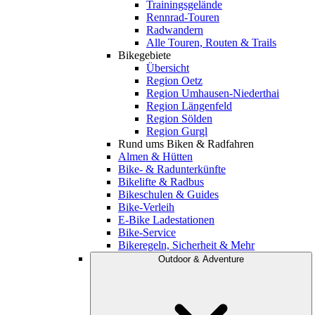
Trainingsgelände
Rennrad-Touren
Radwandern
Alle Touren, Routen & Trails
Bikegebiete
Übersicht
Region Oetz
Region Umhausen-Niederthai
Region Längenfeld
Region Sölden
Region Gurgl
Rund ums Biken & Radfahren
Almen & Hütten
Bike- & Radunterkünfte
Bikelifte & Radbus
Bikeschulen & Guides
Bike-Verleih
E-Bike Ladestationen
Bike-Service
Bikeregeln, Sicherheit & Mehr
Outdoor & Adventure