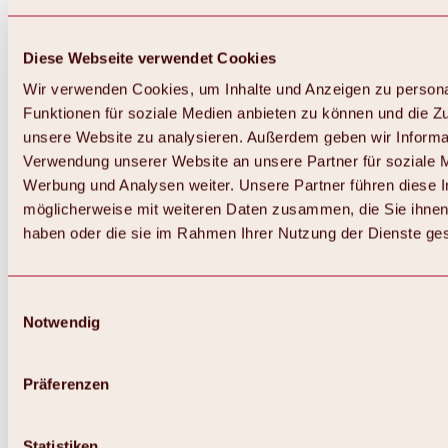
Diese Webseite verwendet Cookies
Wir verwenden Cookies, um Inhalte und Anzeigen zu persona
Funktionen für soziale Medien anbieten zu können und die Zug
unsere Website zu analysieren. Außerdem geben wir Informat
Verwendung unserer Website an unsere Partner für soziale 
Zurück
Alles zum Skigebiet Hochoetz
Werbung und Analysen weiter. Unsere Partner führen diese 
Skipasspreise
möglicherweise mit weiteren Daten zusammen, die Sie ihnen 
Übersicht
haben oder die sie im Rahmen Ihrer Nutzung der Dienste g
Winter 2026 / 2027
Online-Skiticketshop
Hochoetz
Happy Family Wochen
Einwilligungsauswahl
Hochoetz-Kühtai Skipass
Notwendig
Skigebietsinformationen
Übersicht
Live-Infos & Skigebietsnews
Skigebietsplan, Lifte & Pisten
Präferenzen
Skibus
Parken
Highlights im Skigebiet
Statistiken