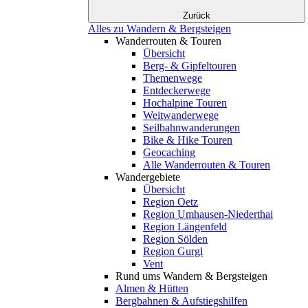
Zurück
Alles zu Wandern & Bergsteigen
Wanderrouten & Touren
Übersicht
Berg- & Gipfeltouren
Themenwege
Entdeckerwege
Hochalpine Touren
Weitwanderwege
Seilbahnwanderungen
Bike & Hike Touren
Geocaching
Alle Wanderrouten & Touren
Wandergebiete
Übersicht
Region Oetz
Region Umhausen-Niederthai
Region Längenfeld
Region Sölden
Region Gurgl
Vent
Rund ums Wandern & Bergsteigen
Almen & Hütten
Bergbahnen & Aufstiegshilfen