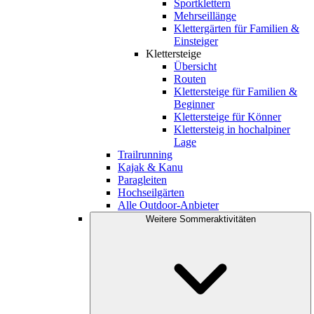
Sportklettern
Mehrseillänge
Klettergärten für Familien &
Einsteiger
Klettersteige
Übersicht
Routen
Klettersteige für Familien &
Beginner
Klettersteige für Könner
Klettersteig in hochalpiner
Lage
Trailrunning
Kajak & Kanu
Paragleiten
Hochseilgärten
Alle Outdoor-Anbieter
Weitere Sommeraktivitäten