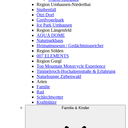
Region Umhausen-Niederthai
Stuibenfall
Ötzi Dorf
Greifvogelpark
Ice Park Umhausen
Region Längenfeld
AQUA DOME
Naturparkhaus
Heimatmuseum / Gedächtnisspeicher
Region Sölden
007 ELEMENTS
Region Gurgl
Top Mountain Motorcycle Experience
Timmelsjoch-Hochalpenstraße & Erfahrung
Naturlounge Zirbenwald
Arten
Familie
Rad
Schlechtwetter
Kraftplätze
Familie & Kinder