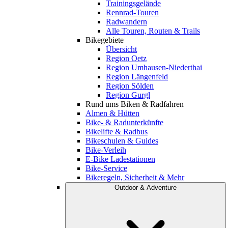
Trainingsgelände
Rennrad-Touren
Radwandern
Alle Touren, Routen & Trails
Bikegebiete
Übersicht
Region Oetz
Region Umhausen-Niederthai
Region Längenfeld
Region Sölden
Region Gurgl
Rund ums Biken & Radfahren
Almen & Hütten
Bike- & Radunterkünfte
Bikelifte & Radbus
Bikeschulen & Guides
Bike-Verleih
E-Bike Ladestationen
Bike-Service
Bikeregeln, Sicherheit & Mehr
Outdoor & Adventure