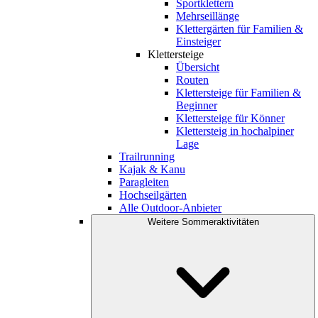
Sportklettern
Mehrseillänge
Klettergärten für Familien &
Einsteiger
Klettersteige
Übersicht
Routen
Klettersteige für Familien &
Beginner
Klettersteige für Könner
Klettersteig in hochalpiner
Lage
Trailrunning
Kajak & Kanu
Paragleiten
Hochseilgärten
Alle Outdoor-Anbieter
Weitere Sommeraktivitäten