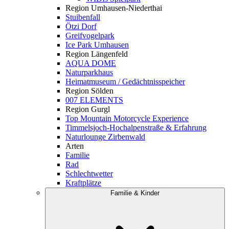
Region Umhausen-Niederthai
Stuibenfall
Ötzi Dorf
Greifvogelpark
Ice Park Umhausen
Region Längenfeld
AQUA DOME
Naturparkhaus
Heimatmuseum / Gedächtnisspeicher
Region Sölden
007 ELEMENTS
Region Gurgl
Top Mountain Motorcycle Experience
Timmelsjoch-Hochalpenstraße & Erfahrung
Naturlounge Zirbenwald
Arten
Familie
Rad
Schlechtwetter
Kraftplätze
Familie & Kinder