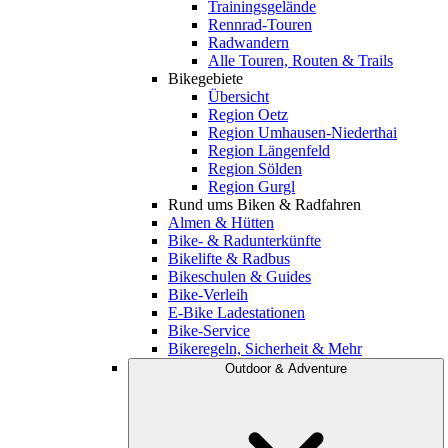
Trainingsgelände
Rennrad-Touren
Radwandern
Alle Touren, Routen & Trails
Bikegebiete
Übersicht
Region Oetz
Region Umhausen-Niederthai
Region Längenfeld
Region Sölden
Region Gurgl
Rund ums Biken & Radfahren
Almen & Hütten
Bike- & Radunterkünfte
Bikelifte & Radbus
Bikeschulen & Guides
Bike-Verleih
E-Bike Ladestationen
Bike-Service
Bikeregeln, Sicherheit & Mehr
Outdoor & Adventure