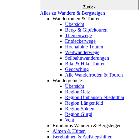
Zurück
Alles zu Wandern & Bergsteigen
Wanderrouten & Touren
Übersicht
Berg- & Gipfeltouren
Themenwege
Entdeckerwege
Hochalpine Touren
Weitwanderwege
Seilbahnwanderungen
Bike & Hike Touren
Geocaching
Alle Wanderrouten & Touren
Wandergebiete
Übersicht
Region Oetz
Region Umhausen-Niederthai
Region Längenfeld
Region Sölden
Region Gurgl
Vent
Rund ums Wandern & Bergsteigen
Almen & Hütten
Bergbahnen & Aufstiegshilfen