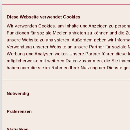
Diese Webseite verwendet Cookies
Wir verwenden Cookies, um Inhalte und Anzeigen zu persona
Funktionen für soziale Medien anbieten zu können und die Zug
unsere Website zu analysieren. Außerdem geben wir Informat
Verwendung unserer Website an unsere Partner für soziale 
Zurück
Alles zum Skigebiet Hochoetz
Werbung und Analysen weiter. Unsere Partner führen diese 
Skipasspreise
möglicherweise mit weiteren Daten zusammen, die Sie ihnen 
Übersicht
haben oder die sie im Rahmen Ihrer Nutzung der Dienste g
Winter 2026 / 2027
Online-Skiticketshop
Hochoetz
Happy Family Wochen
Einwilligungsauswahl
Hochoetz-Kühtai Skipass
Notwendig
Skigebietsinformationen
Übersicht
Live-Infos & Skigebietsnews
Skigebietsplan, Lifte & Pisten
Präferenzen
Skibus
Parken
Highlights im Skigebiet
Statistiken