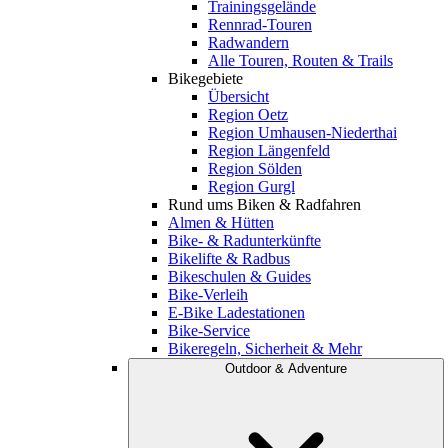
Trainingsgelände
Rennrad-Touren
Radwandern
Alle Touren, Routen & Trails
Bikegebiete
Übersicht
Region Oetz
Region Umhausen-Niederthai
Region Längenfeld
Region Sölden
Region Gurgl
Rund ums Biken & Radfahren
Almen & Hütten
Bike- & Radunterkünfte
Bikelifte & Radbus
Bikeschulen & Guides
Bike-Verleih
E-Bike Ladestationen
Bike-Service
Bikeregeln, Sicherheit & Mehr
Outdoor & Adventure