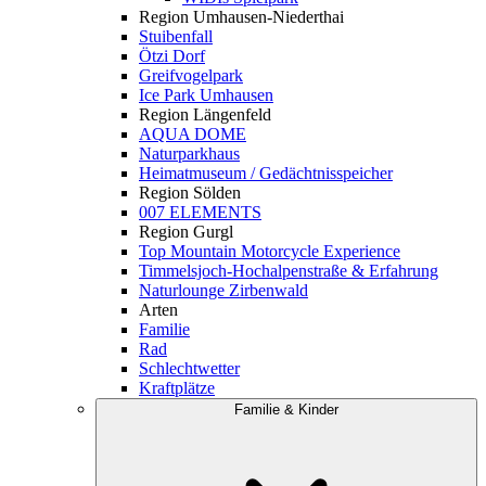
Region Umhausen-Niederthai
Stuibenfall
Ötzi Dorf
Greifvogelpark
Ice Park Umhausen
Region Längenfeld
AQUA DOME
Naturparkhaus
Heimatmuseum / Gedächtnisspeicher
Region Sölden
007 ELEMENTS
Region Gurgl
Top Mountain Motorcycle Experience
Timmelsjoch-Hochalpenstraße & Erfahrung
Naturlounge Zirbenwald
Arten
Familie
Rad
Schlechtwetter
Kraftplätze
Familie & Kinder