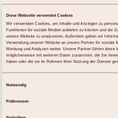
Diese Webseite verwendet Cookies
Wir verwenden Cookies, um Inhalte und Anzeigen zu persona
Funktionen für soziale Medien anbieten zu können und die Zug
unsere Website zu analysieren. Außerdem geben wir Informat
Verwendung unserer Website an unsere Partner für soziale 
Zurück
Alles zum Skigebiet Hochoetz
Werbung und Analysen weiter. Unsere Partner führen diese 
Skipasspreise
möglicherweise mit weiteren Daten zusammen, die Sie ihnen 
Übersicht
haben oder die sie im Rahmen Ihrer Nutzung der Dienste g
Winter 2026 / 2027
Online-Skiticketshop
Hochoetz
Happy Family Wochen
Einwilligungsauswahl
Hochoetz-Kühtai Skipass
Notwendig
Skigebietsinformationen
Übersicht
Live-Infos & Skigebietsnews
Skigebietsplan, Lifte & Pisten
Präferenzen
Skibus
Parken
Highlights im Skigebiet
Statistiken