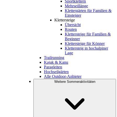
Sportklettern
Mehrseillänge
Klettergärten für Familien &
Einsteiger
Klettersteige
Übersicht
Routen
Klettersteige für Familien &
Beginner
Klettersteige für Könner
Klettersteig in hochalpiner
Lage
Trailrunning
Kajak & Kanu
Paragleiten
Hochseilgärten
Alle Outdoor-Anbieter
Weitere Sommeraktivitäten