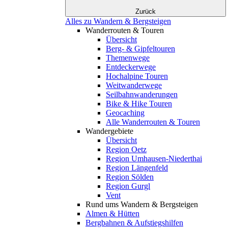
Zurück
Alles zu Wandern & Bergsteigen
Wanderrouten & Touren
Übersicht
Berg- & Gipfeltouren
Themenwege
Entdeckerwege
Hochalpine Touren
Weitwanderwege
Seilbahnwanderungen
Bike & Hike Touren
Geocaching
Alle Wanderrouten & Touren
Wandergebiete
Übersicht
Region Oetz
Region Umhausen-Niederthai
Region Längenfeld
Region Sölden
Region Gurgl
Vent
Rund ums Wandern & Bergsteigen
Almen & Hütten
Bergbahnen & Aufstiegshilfen