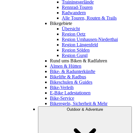
Trainingsgelände
Rennrad-Touren
Radwandern
Alle Touren, Routen & Trails
Bikegebiete
Übersicht
Region Oetz
Region Umhausen-Niederthai
Region Längenfeld
Region Sölden
Region Gurgl
Rund ums Biken & Radfahren
Almen & Hütten
Bike- & Radunterkünfte
Bikelifte & Radbus
Bikeschulen & Guides
Bike-Verleih
E-Bike Ladestationen
Bike-Service
Bikeregeln, Sicherheit & Mehr
Outdoor & Adventure