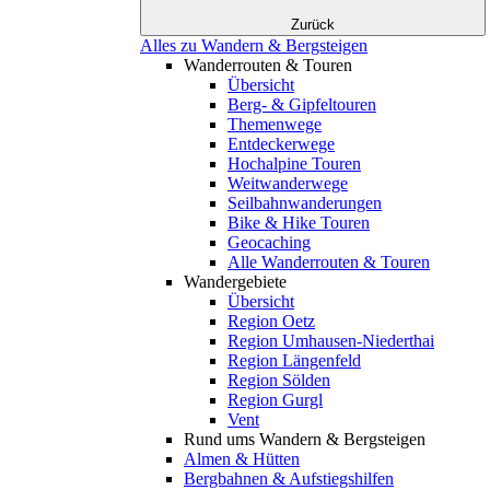
Zurück
Alles zu Wandern & Bergsteigen
Wanderrouten & Touren
Übersicht
Berg- & Gipfeltouren
Themenwege
Entdeckerwege
Hochalpine Touren
Weitwanderwege
Seilbahnwanderungen
Bike & Hike Touren
Geocaching
Alle Wanderrouten & Touren
Wandergebiete
Übersicht
Region Oetz
Region Umhausen-Niederthai
Region Längenfeld
Region Sölden
Region Gurgl
Vent
Rund ums Wandern & Bergsteigen
Almen & Hütten
Bergbahnen & Aufstiegshilfen