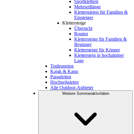
Sportklettern
Mehrseillänge
Klettergärten für Familien &
Einsteiger
Klettersteige
Übersicht
Routen
Klettersteige für Familien &
Beginner
Klettersteige für Könner
Klettersteig in hochalpiner
Lage
Trailrunning
Kajak & Kanu
Paragleiten
Hochseilgärten
Alle Outdoor-Anbieter
Weitere Sommeraktivitäten