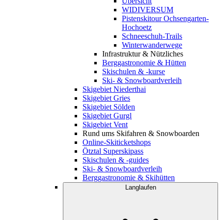
Übersicht
WIDIVERSUM
Pistenskitour Ochsengarten-
Hochoetz
Schneeschuh-Trails
Winterwanderwege
Infrastruktur & Nützliches
Berggastronomie & Hütten
Skischulen & -kurse
Ski- & Snowboardverleih
Skigebiet Niederthai
Skigebiet Gries
Skigebiet Sölden
Skigebiet Gurgl
Skigebiet Vent
Rund ums Skifahren & Snowboarden
Online-Skiticketshops
Ötztal Superskipass
Skischulen & -guides
Ski- & Snowboardverleih
Berggastronomie & Skihütten
Langlaufen