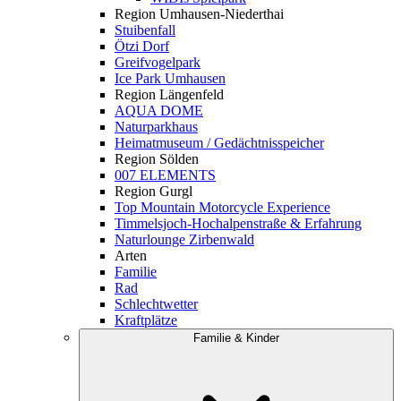
Region Umhausen-Niederthai
Stuibenfall
Ötzi Dorf
Greifvogelpark
Ice Park Umhausen
Region Längenfeld
AQUA DOME
Naturparkhaus
Heimatmuseum / Gedächtnisspeicher
Region Sölden
007 ELEMENTS
Region Gurgl
Top Mountain Motorcycle Experience
Timmelsjoch-Hochalpenstraße & Erfahrung
Naturlounge Zirbenwald
Arten
Familie
Rad
Schlechtwetter
Kraftplätze
Familie & Kinder